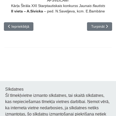
APSVEICAM!
Kārļa Štrāla XXI Starptautiskais konkurss
Jaunais flautists
II vieta – A.Sivicka
– ped. N.Saveļjeva, kcm. E.Bambāne
Iepriekšējais raksts: Apsveicam!
Nākamais rakst
Iepriekšējā
Turpināt
Sīkdatnes
Šī tīmekļvietne izmanto sīkdatnes, tai skaitā sīkdatnes,
Noderīgi
kas nepieciešamas tīmekļa vietnes darbībai. Ņemot vērā,
ka interneta vietne nedarbosies, ja sīkdatnes netiks
Privātuma politika
izmantotas, šo sīkdatņu izmantošanai piekrišana netiek