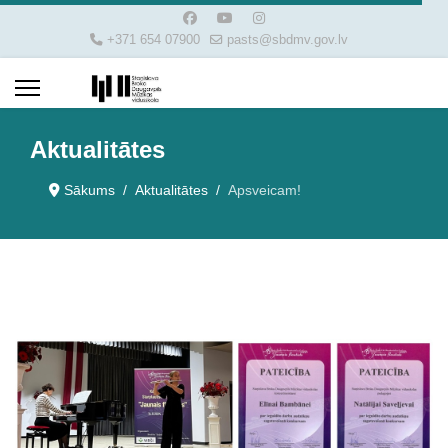
+371 654 07900
pasts@sbdmv.gov.lv
Aktualitātes
Sākums
Aktualitātes
Apsveicam!