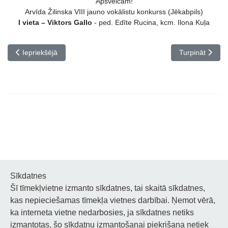
Apsveicam!
Arvīda Žilinska VIII jauno vokālistu konkurss (Jēkabpils)
I vieta – Viktors Gallo
- ped. Edīte Rucina, kcm. Ilona Kuļa
Iepriekšējais raksts: Apsveicam!
Nākamais rakst
Iepriekšējā
Turpināt
Sīkdatnes
Šī tīmekļvietne izmanto sīkdatnes, tai skaitā sīkdatnes,
Noderīgi
kas nepieciešamas tīmekļa vietnes darbībai. Ņemot vērā,
ka interneta vietne nedarbosies, ja sīkdatnes netiks
Privātuma politika
izmantotas, šo sīkdatņu izmantošanai piekrišana netiek