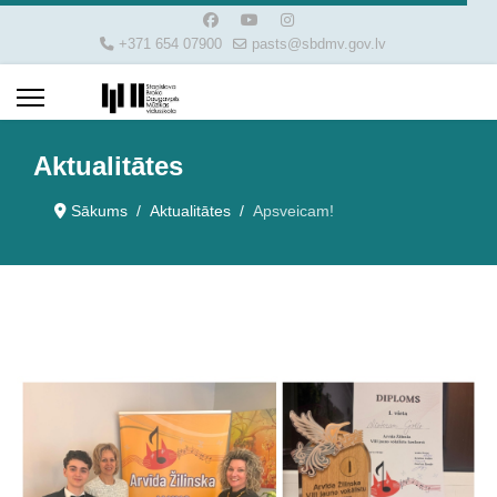
+371 654 07900
pasts@sbdmv.gov.lv
Aktualitātes
Sākums
Aktualitātes
Apsveicam!