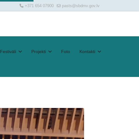
+371 654 07900
pasts@sbdmv.gov.lv
Festivāli
Projekti
Foto
Kontakti