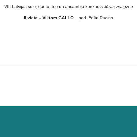
VIII Latvijas solo, duetu, trio un ansambļu konkurss
Jūras zvaigzne
II vieta – Viktors GALLO
– ped. Edīte Rucina
ziedātāju konkursa norise