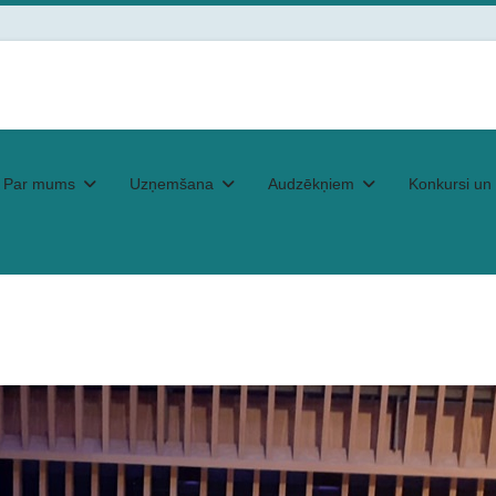
Par mums
Uzņemšana
Audzēkņiem
Konkursi un 