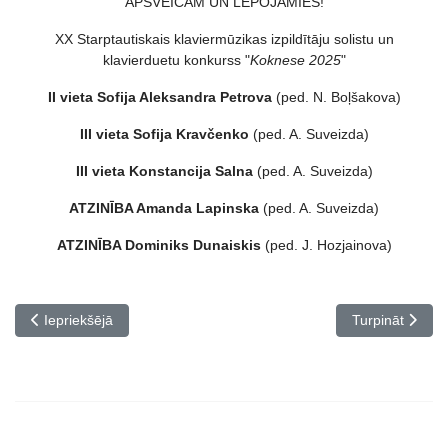
APSVEICAM UN LEPOJAMIES!
XX Starptautiskais klaviermūzikas izpildītāju solistu un
klavierduetu konkurss "
Koknese 2025
"
II vieta Sofija Aleksandra Petrova
(ped. N. Boļšakova)
III vieta Sofija Kravčenko
(ped. A. Suveizda)
III vieta Konstancija Salna
(ped. A. Suveizda)
ATZINĪBA Amanda Lapinska
(ped. A. Suveizda)
ATZINĪBA Dominiks Dunaiskis
(ped. J. Hozjainova)
Iepriekšējais raksts: Apsveicam!
Nākamais rakst
Iepriekšējā
Turpināt