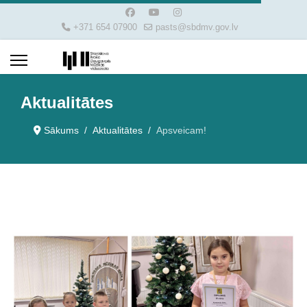
+371 654 07900
pasts@sbdmv.gov.lv
Aktualitātes
Sākums
Aktualitātes
Apsveicam!