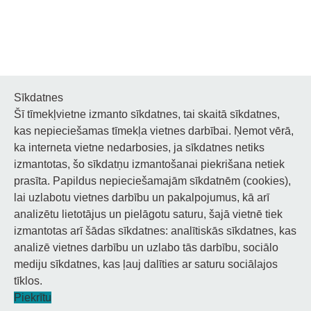
Sīkdatnes
Šī tīmekļvietne izmanto sīkdatnes, tai skaitā sīkdatnes,
Noderīgi
kas nepieciešamas tīmekļa vietnes darbībai. Ņemot vērā,
ka interneta vietne nedarbosies, ja sīkdatnes netiks
Privātuma politika
izmantotas, šo sīkdatņu izmantošanai piekrišana netiek
prasīta. Papildus nepieciešamajām sīkdatnēm (cookies),
Sīkdatņu privātuma politika
lai uzlabotu vietnes darbību un pakalpojumus, kā arī
Piekļūstamība
analizētu lietotājus un pielāgotu saturu, šajā vietnē tiek
izmantotas arī šādas sīkdatnes: analītiskās sīkdatnes, kas
analizē vietnes darbību un uzlabo tās darbību, sociālo
mediju sīkdatnes, kas ļauj dalīties ar saturu sociālajos
tīklos.
© 2026 Staņislava Broka Daugavpils Mūzikas vidusskola.
Piekrītu