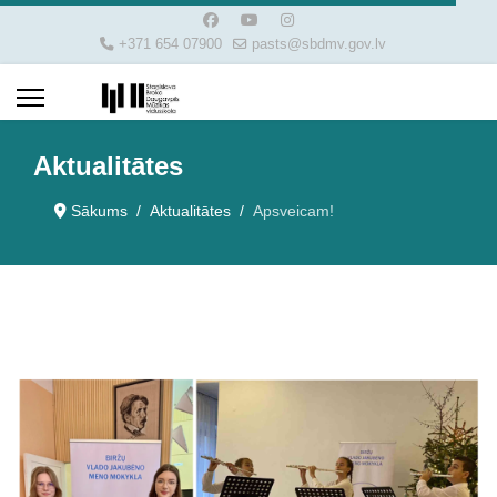
+371 654 07900
pasts@sbdmv.gov.lv
Aktualitātes
Sākums
Aktualitātes
Apsveicam!