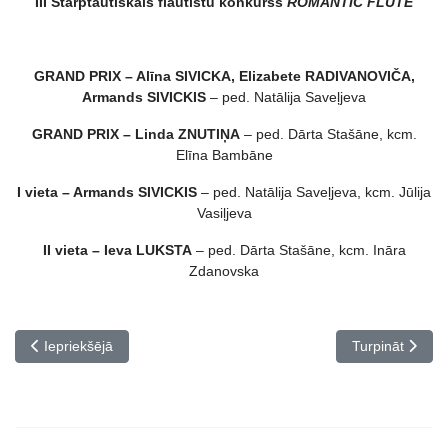
III Starptautiskais flautistu konkurss
ROMANTIC FLUTE
GRAND PRIX – Alīna SIVICKA, Elizabete RADIVANOVIČA,
Armands SIVICKIS
– ped. Natālija Saveļjeva
GRAND PRIX – Linda ZNUTIŅA
– ped. Dārta Stašāne, kcm.
Elīna Bambāne
I vieta – Armands SIVICKIS
– ped. Natālija Saveļjeva, kcm. Jūlija
Vasiļjeva
II vieta – Ieva LUKSTA
– ped. Dārta Stašāne, kcm. Ināra
Zdanovska
Iepriekšējais raksts: Ziemas fantāzijas
Nākamais rakst
Iepriekšējā
Turpināt