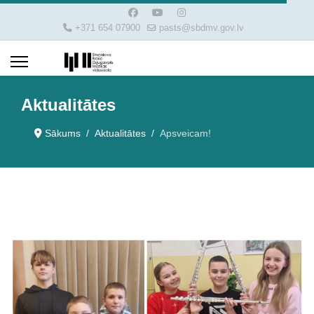
+371 654 07900
pasts@sbdmv.gov.lv
Aktualitātes
Sākums
Aktualitātes
Apsveicam!