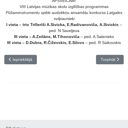
APSVEICAM!
VIII Latvijas mūzikas skolu izglītības programmas
Pūšaminstrumentu spēle
audzēkņu ansambļu konkurss
Latgales
svilpaunieki
I vieta – trio Trillerīši A.Sivicka, E.Radivanoviča,
A.Sivickis
–
ped. N.Saveļjeva
III vieta – A.Zeilāne, M.Tihonoviča
– ped. A.Salenieks
III vieta – D.Dubra, R.Čiževskis, E.Silovs
– ped. R.Saikovskis
Iepriekšējais raksts: XII Starptautiskais Kameransambļu un dže
Nākamais rakst
Iepriekšējā
Turpināt