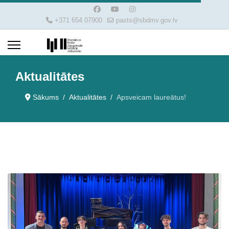
+371 654 07900
pasts@sbdmv.gov.lv
Aktualitātes
Sākums
Aktualitātes
Apsveicam laureātus!