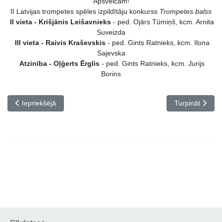
Apsveicam!
II Latvijas trompetes spēles izpildītāju konkurss
Trompetes balss
II vieta - Krišjānis Leišavnieks
- ped. Ojārs Tūmiņš, kcm. Arnita
Suveizda
III vieta - Raivis Kraševskis
- ped. Gints Ratnieks, kcm. Ilona
Sajevska
Atzinība - Oļģerts Ērglis
- ped. Gints Ratnieks, kcm. Jurijs
Borins
Iepriekšējais raksts: Apsveicam konkursa Jaunais mūziķis laureātu
Nākamais rakst
Iepriekšējā
Turpināt