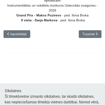
Apsveicam!
Instrumentālistu un vokālistu konkurss Uzlecošās zvaigznes -
2026
Grand Prix - Makss Puzirevs
- ped. Ilona Broka
II vieta - Darja Markova
- ped. Ilona Broka
Iepriekšējais raksts: Konkurss PAVASARA STĪGAS
Nākamais rakst
Iepriekšējā
Turpināt
Sīkdatnes
Šī tīmekļvietne izmanto sīkdatnes, tai skaitā sīkdatnes,
Noderīgi
kas nepieciešamas tīmekļa vietnes darbībai. Ņemot vērā,