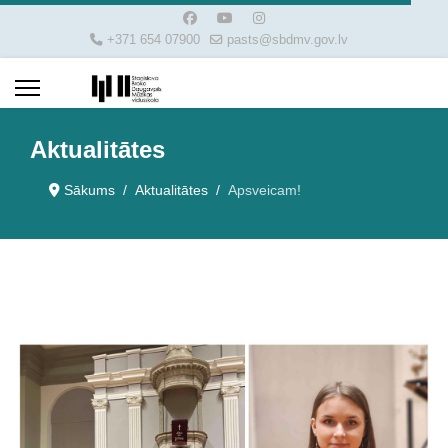
+371 654 07900
pasts@sbdmv.gov.lv
Aktualitātes
Sākums
Aktualitātes
Apsveicam!