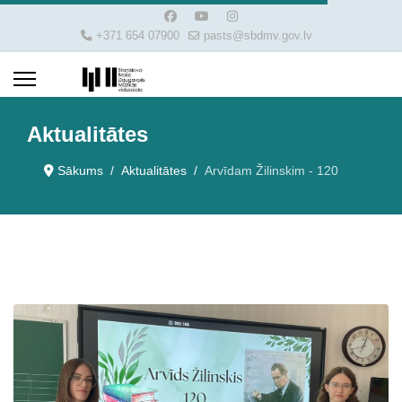
+371 654 07900
pasts@sbdmv.gov.lv
Aktualitātes
Sākums
Aktualitātes
Arvīdam Žilinskim - 120