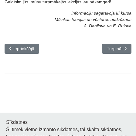
Gaidīsim jūs mūsu turpmākajās lekcijās jau nākamgad!
Informāciju sagatavoja III kursa
Mūzikas teorijas un vēstures audzēknes
A. Danilova un E. Ruļova
Iepriekšējais raksts: Mūzikas vidusskolas studente Ieva Stikāne 
Nākamais rakst
Iepriekšējā
Turpināt
Sīkdatnes
Šī tīmekļvietne izmanto sīkdatnes, tai skaitā sīkdatnes,
Noderīgi