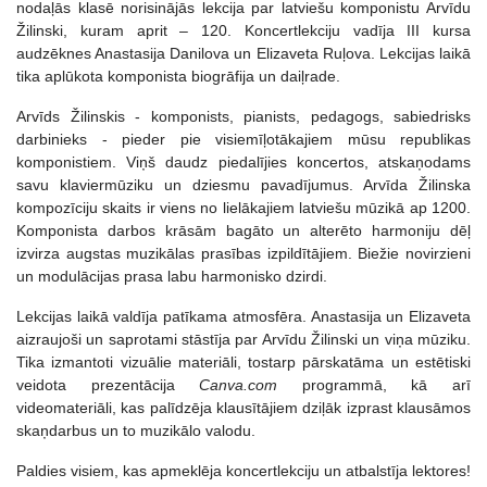
nodaļās klasē norisinājās lekcija par latviešu komponistu Arvīdu
Žilinski, kuram aprit – 120. Koncertlekciju vadīja III kursa
audzēknes Anastasija Danilova un Elizaveta Ruļova. Lekcijas laikā
tika aplūkota komponista biogrāfija un daiļrade.
Arvīds Žilinskis - komponists, pianists, pedagogs, sabiedrisks
darbinieks - pieder pie visiemīļotākajiem mūsu republikas
komponistiem. Viņš daudz piedalījies koncertos, atskaņodams
savu klaviermūziku un dziesmu pavadījumus. Arvīda Žilinska
kompozīciju skaits ir viens no lielākajiem latviešu mūzikā ap 1200.
Komponista darbos krāsām bagāto un alterēto harmoniju dēļ
izvirza augstas muzikālas prasības izpildītājiem. Biežie novirzieni
un modulācijas prasa labu harmonisko dzirdi.
Lekcijas laikā valdīja patīkama atmosfēra. Anastasija un Elizaveta
aizraujoši un saprotami stāstīja par Arvīdu Žilinski un viņa mūziku.
Tika izmantoti vizuālie materiāli, tostarp pārskatāma un estētiski
veidota prezentācija
Canva.com
programmā, kā arī
videomateriāli, kas palīdzēja klausītājiem dziļāk izprast klausāmos
skaņdarbus un to muzikālo valodu.
Paldies visiem, kas apmeklēja koncertlekciju un atbalstīja lektores!