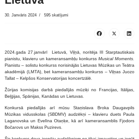
30. Janvāris 2024
595 skatījumi
2024.gada 27.janvārī Lietuvā, Viļņā, noritēja III Starptautiskais
pianistu, klavieru un kameransambļu konkurss
Musical Moments.
Pianistu – solistu konkurss norisinājās Lietuvas Mūzikas un Teātra
akadēmijā (LMTA), bet kameransambļu konkurss – Viļņas Juozo
Tallat – Kelpšos Konservatorijas koncertzālē.
Žūrijas komisijas darbā piedalījās mūziķi no Francijas, Itālijas,
Beļģijas, Spānijas, Kanādas un Lietuvas.
Konkursā piedalījās arī mūsu Staņislava Broka Daugavpils
Mūzikas vidusskolas (SBDMV) audzēkņi – klavieru duets Paula
Laganovska un Evelīna Otaņķe, kā arī kameransamblis Fjodors
Bočarovs un Makss Puzirevs.
Šis konkurss deva iespēju audzēkņiem ne tikai izpausties un iegūt