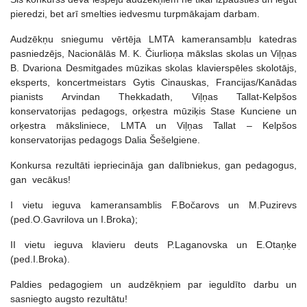
pieredzi, bet arī smelties iedvesmu turpmākajam darbam.
Audzēkņu sniegumu vērtēja LMTA kameransambļu katedras
pasniedzējs, Nacionālās M. K. Čiurlioņa mākslas skolas un Viļņas
B. Dvariona Desmitgades mūzikas skolas klavierspēles skolotājs,
eksperts, koncertmeistars Gytis Cinauskas, Francijas/Kanādas
pianists Arvindan Thekkadath, Viļņas Tallat-Kelpšos
konservatorijas pedagogs, orķestra mūziķis Stase Kunciene un
orķestra māksliniece, LMTA un Viļņas Tallat – Kelpšos
konservatorijas pedagogs Dalia Šešelgiene.
Konkursa rezultāti iepriecināja gan dalībniekus, gan pedagogus,
gan vecākus!
I vietu ieguva kameransamblis F.Bočarovs un M.Puzirevs
(ped.O.Gavrilova un I.Broka);
II vietu ieguva klavieru deuts P.Laganovska un E.Otaņķe
(ped.I.Broka).
Paldies pedagogiem un audzēkņiem par ieguldīto darbu un
sasniegto augsto rezultātu!