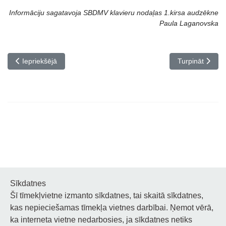
Informāciju sagatavoja SBDMV klavieru nodaļas 1.kirsa audzēkne
Paula Laganovska
Iepriekšējais raksts: Apsveicam!
Nākamais rakst
Iepriekšējā
Turpināt
Sīkdatnes
Šī tīmekļvietne izmanto sīkdatnes, tai skaitā sīkdatnes,
Noderīgi
kas nepieciešamas tīmekļa vietnes darbībai. Ņemot vērā,
ka interneta vietne nedarbosies, ja sīkdatnes netiks