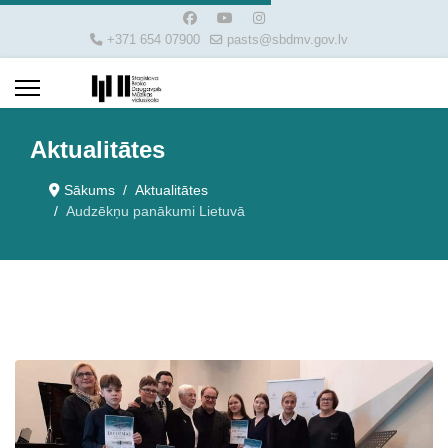
+371 654 07900
pasts@sbdmv.gov.lv
Aktualitātes
Sākums
Aktualitātes
Audzēkņu panākumi Lietuvā