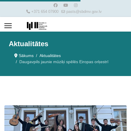
+371 654 07900
pasts@sbdmv.gov.lv
Aktualitātes
Sākums
Aktualitātes
Daugavpils jaunie mūziķi spēlēs Eiropas orķestrī