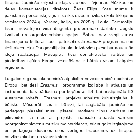
Eiropas Jauniešu orķestra idejas autors – Vjennas Mūzikas un
dejas konservatorijas direktors Žans Filips Koss mums ir
pazīstams personiski; viņš ir satikts divos mūzikas skolu tīklojumu
semināros 2024.g. Veronā, Itālijā, un 2025.g. Loulē, Portugālijā.
Esam novērtējuši viņa diriģenta profesionālo darbību, augsto
kvalitāti un organizatoriskās spējas. Šobrīd nav viegli atrast
finansējumu kultūrai, taču, pateicoties
Erasmus+
programmai un
tieši akcentējot Daugavpilij aktuālo, ir izdevies piesaistīt naudu šo
ideju realizācijai. Mūsuprāt, tieši demokrātisko vērtību un
piederības izjūtas Eiropai veicināšana ir būtiska visam Latgales
reģionam.
Latgales reģiona ekonomiskā atpalicība neveicina ciešu saikni ar
Eiropu, bet tieši
Erasmus+
programma izglītībā ir atbalsts un
instruments, kas pārliecina par kopību ar ES. Lai nostiprinātu ES
Austrumu robežu,
Erasmus+
projektu atbalsts kultūrizglītībai ir
būtisks. Mūsuprāt, tas ir būtiski, lai saglabātu jauniešu un
pedagogu piesaisti mūsu pilsētai, motivētu viņus darbam un
pilnveidei. Tā mēs ar projektu finansiālo atbalstu varēsim
noorganizēt slavenu mūziķu meistarklases, talantīgāko izglītojamo
un pedagogu došanos citos vērtīgos braucienos uz Eiropas
mūzikas skolām un vidusskolām.