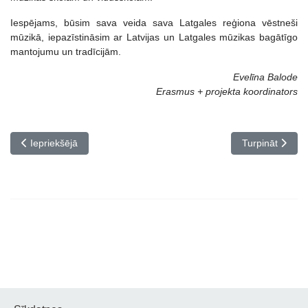
Iespējams, būsim sava veida sava Latgales reģiona vēstneši
mūzikā, iepazīstināsim ar Latvijas un Latgales mūzikas bagātīgo
mantojumu un tradīcijām.
Evelīna Balode
Erasmus + projekta koordinators
Iepriekšējais raksts: Flautistu koncerts
Nākamais rakst
Iepriekšējā
Turpināt