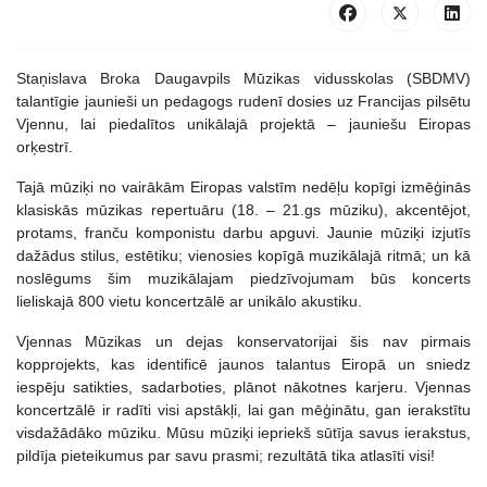
Staņislava Broka Daugavpils Mūzikas vidusskolas (SBDMV)
talantīgie jaunieši un pedagogs rudenī dosies uz Francijas pilsētu
Vjennu, lai piedalītos unikālajā projektā – jauniešu Eiropas
orķestrī.
Tajā mūziķi no vairākām Eiropas valstīm nedēļu kopīgi izmēģinās
klasiskās mūzikas repertuāru (18. – 21.gs mūziku), akcentējot,
protams, franču komponistu darbu apguvi. Jaunie mūziķi izjutīs
dažādus stilus, estētiku; vienosies kopīgā muzikālajā ritmā; un kā
noslēgums šim muzikālajam piedzīvojumam būs koncerts
lieliskajā 800 vietu koncertzālē ar unikālo akustiku.
Vjennas Mūzikas un dejas konservatorijai šis nav pirmais
kopprojekts, kas identificē jaunos talantus Eiropā un sniedz
iespēju satikties, sadarboties, plānot nākotnes karjeru. Vjennas
koncertzālē ir radīti visi apstākļi, lai gan mēģinātu, gan ierakstītu
visdažādāko mūziku. Mūsu mūziķi iepriekš sūtīja savus ierakstus,
pildīja pieteikumus par savu prasmi; rezultātā tika atlasīti visi!