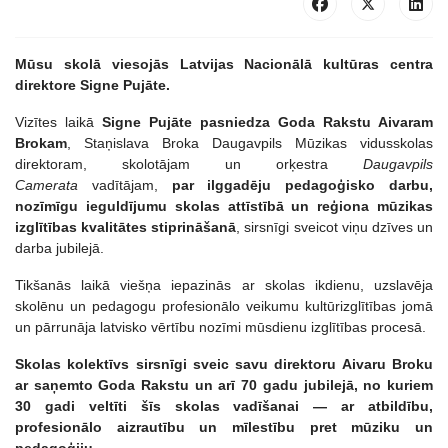
Mūsu skolā viesojās Latvijas Nacionālā kultūras centra
direktore Signe Pujāte.
Vizītes laikā
Signe Pujāte pasniedza Goda Rakstu Aivaram
Brokam
, Staņislava Broka Daugavpils Mūzikas vidusskolas
direktoram, skolotājam un orķestra
Daugavpils
Camerata
vadītājam,
par ilggadēju pedagoģisko darbu,
nozīmīgu ieguldījumu skolas attīstībā un reģiona mūzikas
izglītības kvalitātes stiprināšanā
, sirsnīgi sveicot viņu dzīves un
darba jubilejā.
Tikšanās laikā viešņa iepazinās ar skolas ikdienu, uzslavēja
skolēnu un pedagogu profesionālo veikumu kultūrizglītības jomā
un pārrunāja latvisko vērtību nozīmi mūsdienu izglītības procesā.
Skolas kolektīvs sirsnīgi sveic savu direktoru Aivaru Broku
ar saņemto Goda Rakstu un arī 70 gadu jubilejā, no kuriem
30 gadi veltīti šīs skolas vadīšanai — ar atbildību,
profesionālo aizrautību un mīlestību pret mūziku un
pedagoģiju.