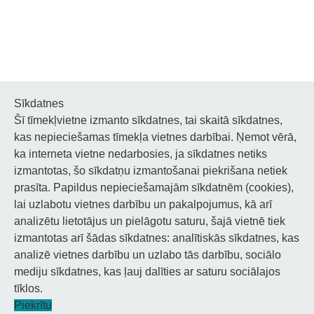
Sīkdatnes
Šī tīmekļvietne izmanto sīkdatnes, tai skaitā sīkdatnes,
Noderīgi
kas nepieciešamas tīmekļa vietnes darbībai. Ņemot vērā,
ka interneta vietne nedarbosies, ja sīkdatnes netiks
Privātuma politika
izmantotas, šo sīkdatņu izmantošanai piekrišana netiek
prasīta. Papildus nepieciešamajām sīkdatnēm (cookies),
Sīkdatņu privātuma politika
lai uzlabotu vietnes darbību un pakalpojumus, kā arī
Piekļūstamība
analizētu lietotājus un pielāgotu saturu, šajā vietnē tiek
izmantotas arī šādas sīkdatnes: analītiskās sīkdatnes, kas
analizē vietnes darbību un uzlabo tās darbību, sociālo
mediju sīkdatnes, kas ļauj dalīties ar saturu sociālajos
tīklos.
© 2026 Staņislava Broka Daugavpils Mūzikas vidusskola.
Piekrītu