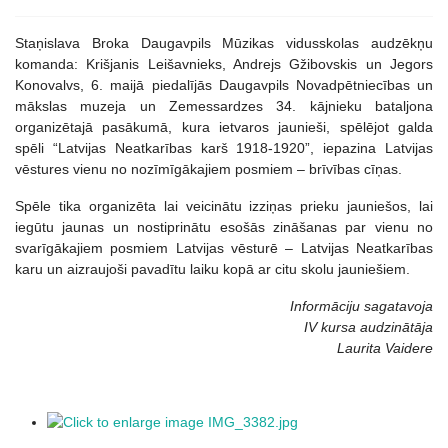
Staņislava Broka Daugavpils Mūzikas vidusskolas audzēkņu
komanda: Krišjanis Leišavnieks, Andrejs Gžibovskis un Jegors
Konovalvs, 6. maijā piedalījās Daugavpils Novadpētniecības un
mākslas muzeja un Zemessardzes 34. kājnieku bataljona
organizētajā pasākumā, kura ietvaros jaunieši, spēlējot galda
spēli “Latvijas Neatkarības karš 1918-1920”, iepazina Latvijas
vēstures vienu no nozīmīgākajiem posmiem – brīvības cīņas.
Spēle tika organizēta lai veicinātu izziņas prieku jauniešos, lai
iegūtu jaunas un nostiprinātu esošās zināšanas par vienu no
svarīgākajiem posmiem Latvijas vēsturē – Latvijas Neatkarības
karu un aizraujoši pavadītu laiku kopā ar citu skolu jauniešiem.
Informāciju sagatavoja
IV kursa audzinātāja
Laurita Vaidere