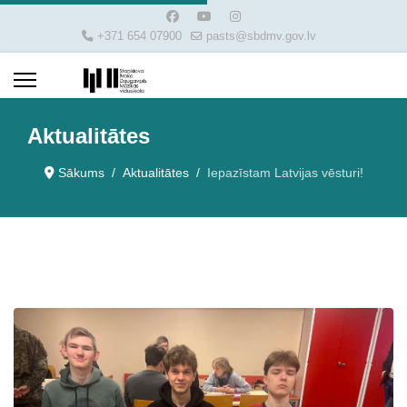
+371 654 07900
pasts@sbdmv.gov.lv
Aktualitātes
Sākums
Aktualitātes
Iepazīstam Latvijas vēsturi!