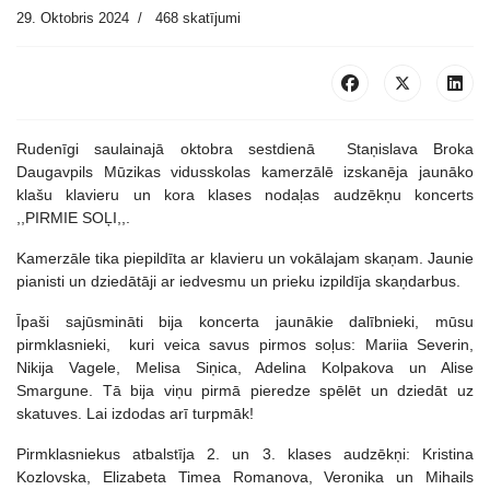
29. Oktobris 2024
468 skatījumi
Rudenīgi saulainajā oktobra sestdienā Staņislava Broka
Daugavpils Mūzikas vidusskolas kamerzālē izskanēja jaunāko
klašu klavieru un kora klases nodaļas audzēkņu koncerts
,,PIRMIE SOĻI,,.
Kamerzāle tika piepildīta ar klavieru un vokālajam skaņam. Jaunie
pianisti un dziedātāji ar iedvesmu un prieku izpildīja skaņdarbus.
Īpaši sajūsmināti bija koncerta jaunākie dalībnieki, mūsu
pirmklasnieki, kuri veica savus pirmos soļus: Mariia Severin,
Nikija Vagele, Melisa Siņica, Adelina Kolpakova un Alise
Smargune. Tā bija viņu pirmā pieredze spēlēt un dziedāt uz
skatuves. Lai izdodas arī turpmāk!
Pirmklasniekus atbalstīja 2. un 3. klases audzēkņi: Kristina
Kozlovska, Elizabeta Timea Romanova, Veronika un Mihails