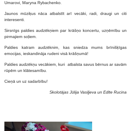
Umarovi, Maryna Rybachenko.
Jaunos mūziķus nāca atbalstīt arī vecāki, radi, draugi un citi
interesenti.
Sirsnīgs paldies audzēkņiem par krāšņo koncertu, uzņēmību un
pirmajiem soļiem.
Paldies katram audzēknim, kas sniedza mums brīnišķīgas
emocijas, ieskandināja rudeni visā krāšņumā!
Paldies audzēkņu vecākiem, kuri atbalsta savus bērnus ar savām
rūpēm un klātesamību.
Cieņā un uz sadarbību!
Skolotājas Jūlija Vasiļjeva un Edīte Rucina