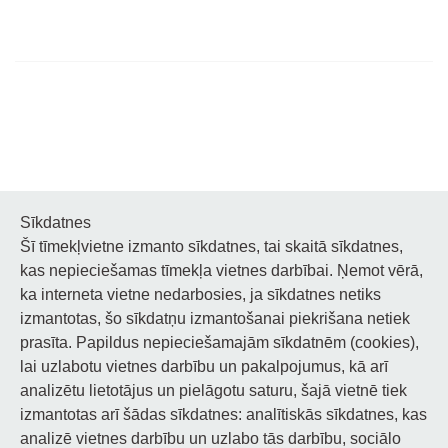
Sīkdatnes
Šī tīmekļvietne izmanto sīkdatnes, tai skaitā sīkdatnes,
Noderīgi
kas nepieciešamas tīmekļa vietnes darbībai. Ņemot vērā,
ka interneta vietne nedarbosies, ja sīkdatnes netiks
Privātuma politika
izmantotas, šo sīkdatņu izmantošanai piekrišana netiek
prasīta. Papildus nepieciešamajām sīkdatnēm (cookies),
Sīkdatņu privātuma politika
lai uzlabotu vietnes darbību un pakalpojumus, kā arī
Piekļūstamība
analizētu lietotājus un pielāgotu saturu, šajā vietnē tiek
izmantotas arī šādas sīkdatnes: analītiskās sīkdatnes, kas
analizē vietnes darbību un uzlabo tās darbību, sociālo