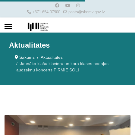
+371 654 07900
pasts@sbdmv.gov.lv
Aktualitātes
Sākums
Aktualitātes
Jaunāko klašu klavieru un kora klases nodaļas
audzēkņu koncerts PIRMIE SOĻI