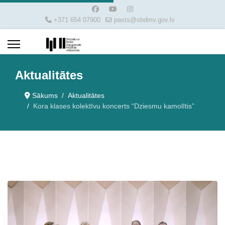
+371 654 07900
pasts@sbdmv.gov.lv
Aktualitātes
Sākums
Aktualitātes
Kora klases kolektīvu koncerts “Dziesmu kamolītis”