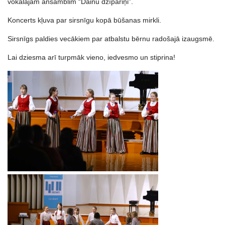
vokālajam ansamblim “Dainu dzīpariņi”.
Koncerts kļuva par sirsnīgu kopā būšanas mirkli.
Sirsnīgs paldies vecākiem par atbalstu bērnu radošajā izaugsmē.
Lai dziesma arī turpmāk vieno, iedvesmo un stiprina!