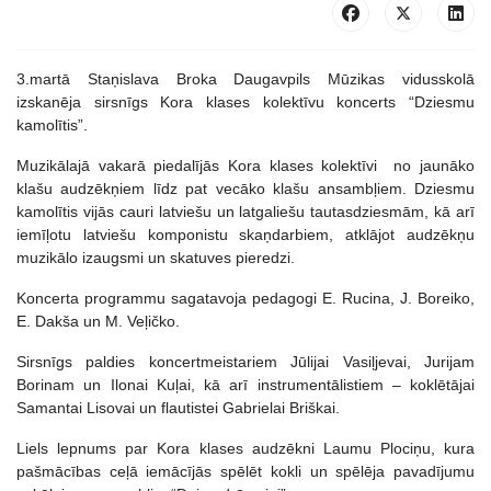
3.martā Staņislava Broka Daugavpils Mūzikas vidusskolā
izskanēja sirsnīgs Kora klases kolektīvu koncerts “Dziesmu
kamolītis”.
Muzikālajā vakarā piedalījās Kora klases kolektīvi no jaunāko
klašu audzēkņiem līdz pat vecāko klašu ansambļiem. Dziesmu
kamolītis vijās cauri latviešu un latgaliešu tautasdziesmām, kā arī
iemīļotu latviešu komponistu skaņdarbiem, atklājot audzēkņu
muzikālo izaugsmi un skatuves pieredzi.
Koncerta programmu sagatavoja pedagogi E. Rucina, J. Boreiko,
E. Dakša un M. Veļičko.
Sirsnīgs paldies koncertmeistariem Jūlijai Vasiļjevai, Jurijam
Borinam un Ilonai Kuļai, kā arī instrumentālistiem – koklētājai
Samantai Lisovai un flautistei Gabrielai Briškai.
Liels lepnums par Kora klases audzēkni Laumu Plociņu, kura
pašmācības ceļā iemācījās spēlēt kokli un spēlēja pavadījumu