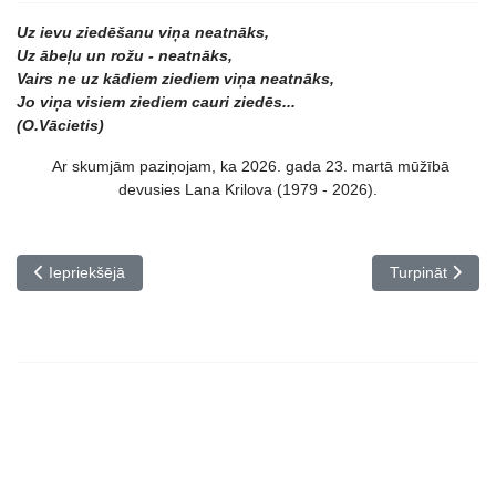
Uz ievu ziedēšanu viņa neatnāks,
Uz ābeļu un rožu - neatnāks,
Vairs ne uz kādiem ziediem viņa neatnāks,
Jo viņa visiem ziediem cauri ziedēs...
(O.Vācietis)
Ar skumjām paziņojam, ka 2026. gada 23. martā mūžībā
devusies Lana Krilova (1979 - 2026).
Iepriekšējais raksts: Konkurss PAVASARA STĪGAS
Nākamais rakst
Iepriekšējā
Turpināt