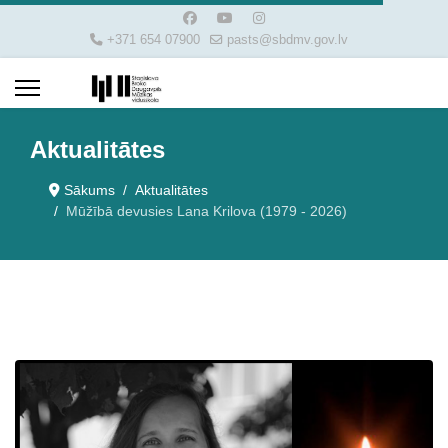
+371 654 07900
pasts@sbdmv.gov.lv
Aktualitātes
Sākums
Aktualitātes
Mūžībā devusies Lana Krilova (1979 - 2026)