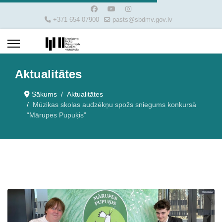
+371 654 07900
pasts@sbdmv.gov.lv
Aktualitātes
Sākums
Aktualitātes
Mūzikas skolas audzēkņu spožs sniegums konkursā
“Mārupes Pupuķis”