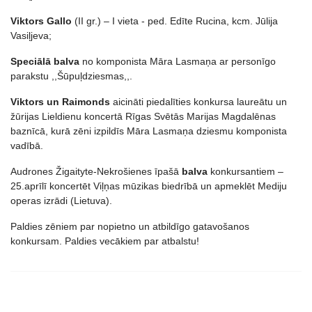
Viktors Gallo
(II gr.) – I vieta - ped. Edīte Rucina, kcm. Jūlija
Vasiļjeva;
Speciālā balva
no komponista Māra Lasmaņa ar personīgo
parakstu ,,Šūpuļdziesmas,,.
Viktors un Raimonds
aicināti piedalīties konkursa laureātu un
žūrijas Lieldienu koncertā Rīgas Svētās Marijas Magdalēnas
baznīcā, kurā zēni izpildīs Māra Lasmaņa dziesmu komponista
vadībā.
Audrones Žigaityte-Nekrošienes īpašā
balva
konkursantiem –
25.aprīlī koncertēt Viļņas mūzikas biedrībā un apmeklēt Mediju
operas izrādi (Lietuva).
Paldies zēniem par nopietno un atbildīgo gatavošanos
konkursam. Paldies vecākiem par atbalstu!