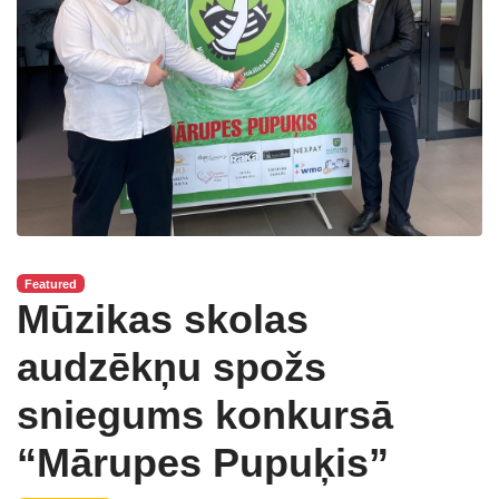
Featured
Mūzikas skolas
audzēkņu spožs
sniegums konkursā
“Mārupes Pupuķis”