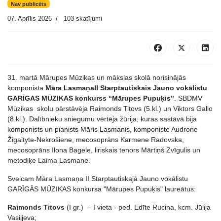
Nav publicēts
07. Aprīlis 2026
103 skatījumi
31. martā Mārupes Mūzikas un mākslas skolā norisinājās
komponista
Māra LasmaņaII Starptautiskais Jauno vokālistu
GARĪGAS MŪZIKAS konkurss “Mārupes Pupuķis”
. SBDMV
Mūzikas skolu pārstāvēja Raimonds Titovs (5.kl.) un Viktors Gallo
(8.kl.). Dalībnieku sniegumu vērtēja žūrija, kuras sastāvā bija
komponists un pianists Māris Lasmanis, komponiste Audrone
Žigaityte-Nekrošiene, mecosoprāns Karmene Radovska,
mecosoprāns Ilona Bagele, liriskais tenors Mārtiņš Zvīgulis un
metodiķe Laima Lasmane.
Sveicam Māra Lasmaņa II Starptautiskajā Jauno vokālistu
GARĪGĀS MŪZIKAS konkursa "Mārupes Pupuķis" laureātus:
Raimonds Titovs
(I gr.) – I vieta - ped. Edīte Rucina, kcm. Jūlija
Vasiļjeva;