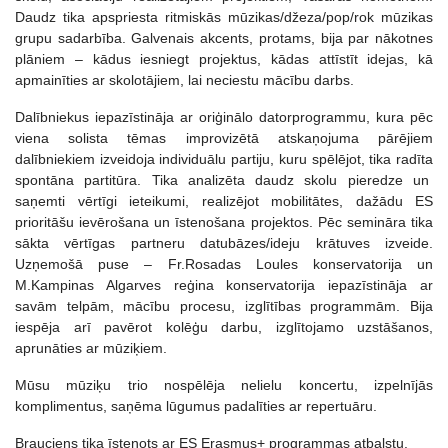
Daudz tika apspriesta ritmiskās mūzikas/džeza/pop/rok mūzikas
grupu sadarbība. Galvenais akcents, protams, bija par nākotnes
plāniem – kādus iesniegt projektus, kādas attīstīt idejas, kā
apmainīties ar skolotājiem, lai neciestu mācību darbs.
Dalībniekus iepazīstināja ar oriģinālo datorprogrammu, kura pēc
viena solista tēmas improvizētā atskaņojuma pārējiem
dalībniekiem izveidoja individuālu partiju, kuru spēlējot, tika radīta
spontāna partitūra. Tika analizēta daudz skolu pieredze un
saņemti vērtīgi ieteikumi, realizējot mobilitātes, dažādu ES
prioritāšu ievērošana un īstenošana projektos. Pēc semināra tika
sākta vērtīgas partneru datubāzes/ideju krātuves izveide.
Uzņemošā puse – Fr.Rosadas Loules konservatorija un
M.Kampinas Algarves reģina konservatorija iepazīstināja ar
savām telpām, mācību procesu, izglītības programmām. Bija
iespēja arī pavērot kolēģu darbu, izglītojamo uzstāšanos,
aprunāties ar mūziķiem.
Mūsu mūziķu trio nospēlēja nelielu koncertu, izpelnījās
komplimentus, saņēma lūgumus padalīties ar repertuāru.
Brauciens tika īstenots ar ES Erasmus+ programmas atbalstu.