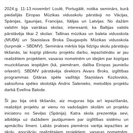
2024.g. 11-13.novembrī Loulē, Portugālē, notika seminārs, kurā
piedalījās Eiropas Mūzikas vidusskolu pārstāvji no Vācijas,
Spānijas, Igaunijas, Francijas, Itālijas un Latvijas. No dažām
valstīm bija vairākas skolas; interesanti, ka Baltijas valstis
pārstāvēja tikai 2 skolas: Tallinas mūzikas un baleta vidusskola
(MUBA)
un Staņislava Broka Daugavpils Mūzikas vidusskola
(turpmāk – SBDMV). Semināra mērķis bija līdzīgu skolu pārstāvju
tikšanās, lai kopīgi plānotu projektu darbu, iepazīstinātu ar jau
realizētiem projektiem, vasaras nometnēm un idejām par kopīgas
muzicēšanas iespējām (kā, piemēram, dalība Eiropas jauniešu
orķestrī). SBDMV pārstāvēja direktors Aivars Broks, izglītības
programmas Ģitāras spēle vadītājs Staņislavs Kozlovskis,
saksofona spēles skolotājs Andris Salenieks, metodiķis projektu
darbā Evelīna Balode.
Šī jau bija otrā tikšanās; aiz muguras bija arī iepazīšanās,
realizējot projektu ar vienu no vadošajām skolām un projektu
iniciatoru no Seviļas (Spānija). Katra skola prezentēja sevi,
atbildēja uz dažādiem jautājumiem par izglītības sistēmu un
apmācību līmeni. Labās prakses piemēros varēja iepazīties ar
skolu, asociāciju realizētajiem projektiem, vasaras nometnēm.