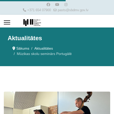
+371 654 07900
pasts@sbdmv.gov.lv
Aktualitātes
Sākums
Aktualitātes
Mūzikas skolu seminārs Portugālē