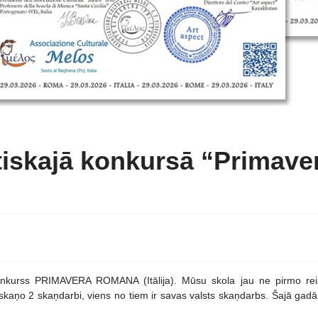
tiskajā konkursā “Primav
konkurss PRIMAVERA ROMANA (Itālija). Mūsu skola jau ne pirmo reiz
ņo 2 skaņdarbi, viens no tiem ir savas valsts skaņdarbs. Šajā gadā k