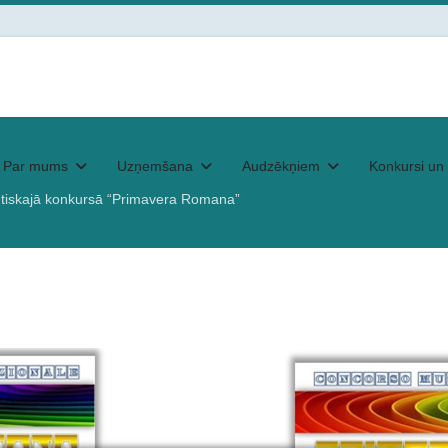
Par mums
Uzņemšana
Audzēkņiem
Konkursi un 
tiskajā konkursā “Primavera Romana”