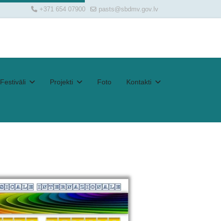
+371 654 07900
pasts@sbdmv.gov.lv
Festivāli
Projekti
Foto
Kontakti