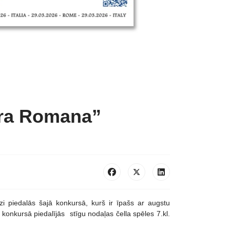
era Romana”
i piedalās šajā konkursā, kurš ir īpašs ar augstu
onkursā piedalījās stīgu nodaļas čella spēles 7.kl.