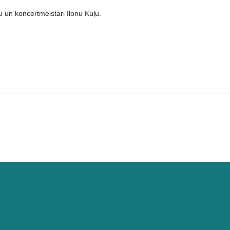
un koncertmeistari Ilonu Kuļu.
ālistu konkurss “Dziedu Dievmātei”