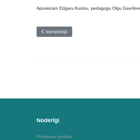
Apsveicam Edgaru Kusiņu, pedagogu Olgu Gavrilovu 
Iepriekšējais raksts: XXI Mūzikas skolu Jauno vok
Iepriekšējā
Noderīgi
Privātuma politika