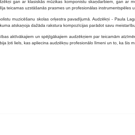
udzēkņi gan ar klasiskās mūzikas komponistu skaņdarbiem, gan ar 
ādīja teicamas uzstāšanās prasmes un profesionālas instrumentspēles 
s solistu muzicēšanu skolas orķestra pavadījumā. Audzēkņi - Paula L
eikuma atskaņoja dažāda rakstura kompozīcijas parādot savu meistarību
inības aktīvākajiem un spējīgākajiem audzēkņiem par teicamām atzīmēm
ja ļoti liels, kas apliecina audzēkņu profesionālo līmeni un to, ka ši
lejai veltīts koncerts