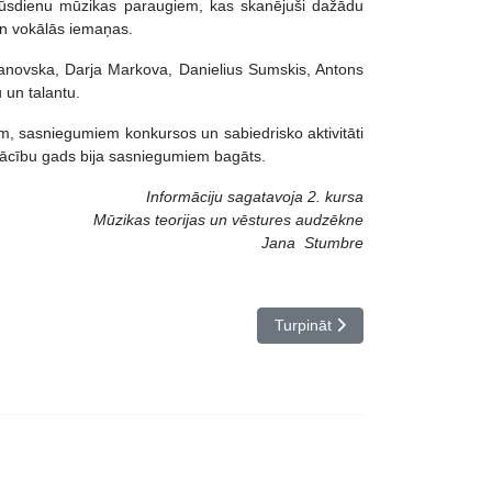
mūsdienu mūzikas paraugiem, kas skanējuši dažādu
un vokālās iemaņas.
aganovska, Darja Markova, Danielius Sumskis, Antons
 un talantu.
, sasniegumiem konkursos un sabiedrisko aktivitāti
s mācību gads bija sasniegumiem bagāts.
Informāciju sagatavoja 2. kursa
Mūzikas teorijas un vēstures audzēkne
Jana Stumbre
Nākamais raksts: Kad akordi p
Turpināt