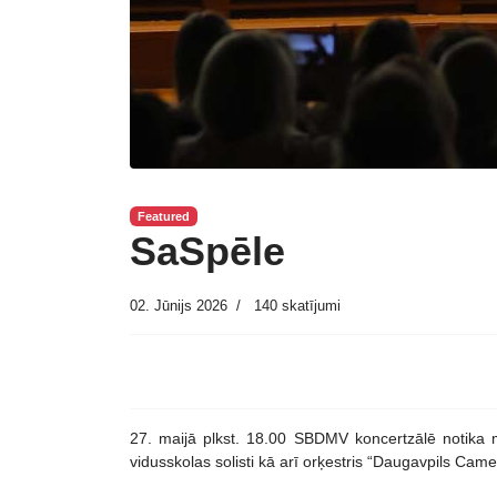
Featured
SaSpēle
02. Jūnijs 2026
140 skatījumi
27. maijā plkst. 18.00 SBDMV koncertzālē notika 
vidusskolas solisti kā arī orķestris “Daugavpils Came