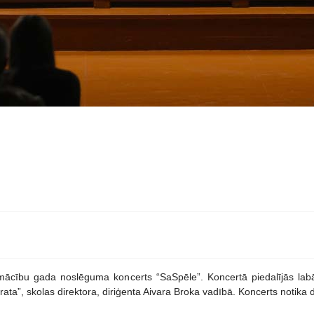
mācību gada noslēguma koncerts “SaSpēle”. Koncertā piedalījās labā
rata”, skolas direktora, diriģenta Aivara Broka vadībā. Koncerts notika 