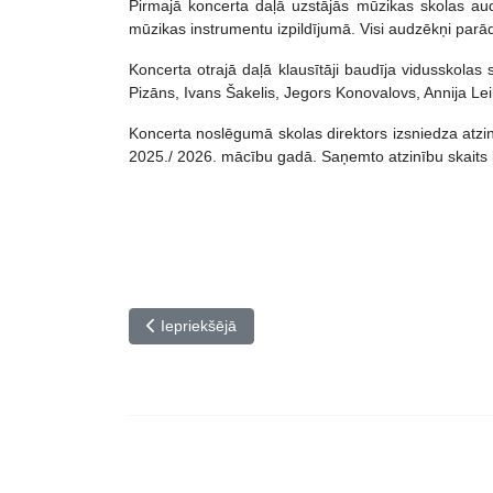
Pirmajā koncerta daļā uzstājās mūzikas skolas a
mūzikas instrumentu izpildījumā. Visi audzēkņi par
Koncerta otrajā daļā klausītāji baudīja vidusskola
Pizāns, Ivans Šakelis, Jegors Konovalovs, Annija L
Koncerta noslēgumā skolas direktors izsniedza atz
2025./ 2026. mācību gadā. Saņemto atzinību skaits bi
Iepriekšējais raksts: Viktorijas Cīrules 85 gadu jubi
Iepriekšējā