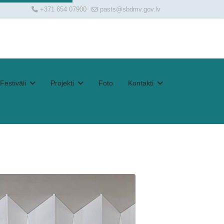
+371 654 07900
pasts@sbdmv.gov.lv
Festivāli
Projekti
Foto
Kontakti