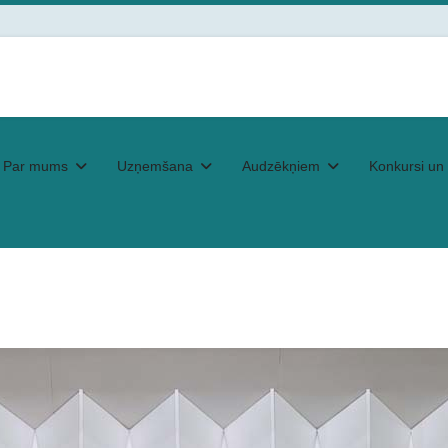
Par mums
Uzņemšana
Audzēkņiem
Konkursi un 