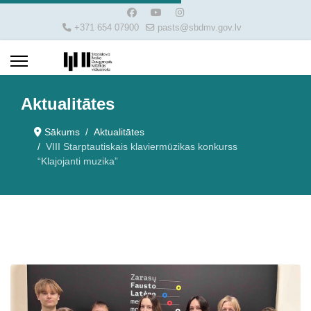
+371 654 07900
pasts@sbdmv.gov.lv
Aktualitātes
Sākums
Aktualitātes
VIII Starptautiskais klaviermūzikas konkurss
“Klajojanti muzika”