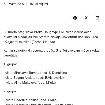
31. Marts 2026
162 skatījumi
28.martā Staņislava Broka Daugavpils Mūzikas vidusskolas
audzēkņi piedalījās VIII Starptautiskajā klaviermūzikas konkursā
“Klajojanti muzika” (Zarasi,Lietuva).
Konkurss notika 4 vecuma grupās. Sirsnīgi sveicam mūsu skolas
laureātus.
1. grupa:
I vieta Miroslava Tarvida (ped. K.Dunaiska)
I vieta Edgars Aksjuta (ped. E.Vitkovskis)|
II vieta Alina Makejeva (ped. I.Kuļa)
2. grupa:
II vieta Federika Kairiša (ped. I.Kuļa)
II vieta Dominiks Dunaiskis (ped. J.Hozjainova)