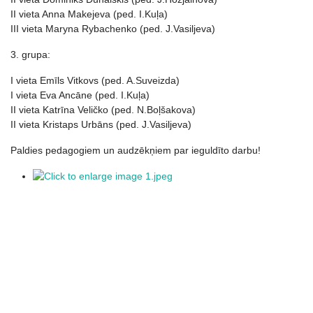
II vieta Anna Makejeva (ped. I.Kuļa)
III vieta Maryna Rybachenko (ped. J.Vasiljeva)
3. grupa:
I vieta Emīls Vitkovs (ped. A.Suveizda)
I vieta Eva Ancāne (ped. I.Kuļa)
II vieta Katrīna Veličko (ped. N.Boļšakova)
II vieta Kristaps Urbāns (ped. J.Vasiljeva)
Paldies pedagogiem un audzēkņiem par ieguldīto darbu!