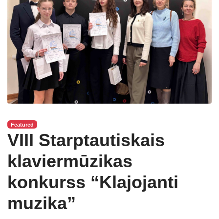
Featured
VIII Starptautiskais
klaviermūzikas
konkurss “Klajojanti
muzika”