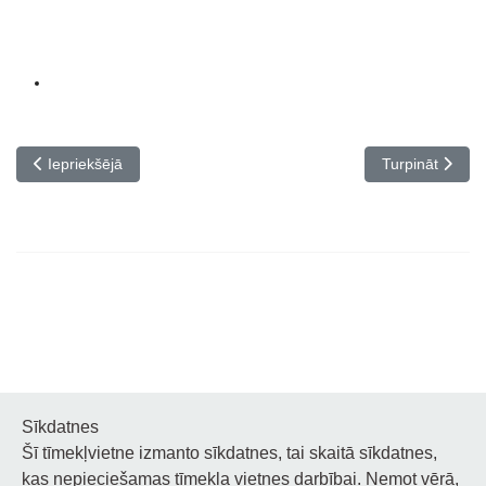
Iepriekšējais raksts: OSOKINU FONDA meistarklases
Nākamais rakst
Iepriekšējā
Turpināt
Sīkdatnes
Šī tīmekļvietne izmanto sīkdatnes, tai skaitā sīkdatnes,
Noderīgi
kas nepieciešamas tīmekļa vietnes darbībai. Ņemot vērā,