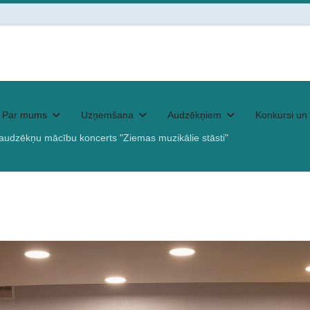
Par mums
Uzņemšana
Audzēkņiem
Konkursi un 
 audzēkņu mācību koncerts "Ziemas muzikālie stāsti"