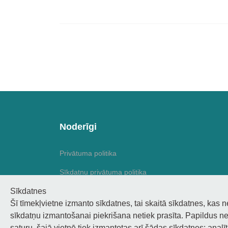
Noderīgi
Privātuma politika
Sīkdatņu privātuma politika
Sīkdatnes
Piekļūstamība
Šī tīmekļvietne izmanto sīkdatnes, tai skaitā sīkdatnes, kas 
sīkdatņu izmantošanai piekrišana netiek prasīta. Papildus ne
saturu, šajā vietnē tiek izmantotas arī šādas sīkdatnes: analī