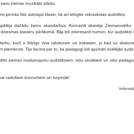
a savu ziemas muzikālo stāstu.
o pirmās līdz astotajai klasei, kā arī ielūgtie vidusskolas audzēkņi.
ie spēlēja dažādu žanru skaņdarbus. Koncertā skanēja Ziemassvētku dz
ziesmas klavieru pārlikumā. Bija ļoti interesanti numuri, kur audzēkņi
ņdarbu, kurš ir līdzīgs viņa raksturam un izskatam, jo kad uz skat
ņam piemērots. Tas liecina par to, ka pedagogi ļoti apzināti izvēlējās a
ar radīto ziemas noskaņojumu audzēkņiem, viņu vecākiem un viņu peda
 pat radošiem koncertiem arī turpmāk!
Informā