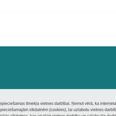
nepieciešamas tīmekļa vietnes darbībai. Ņemot vērā, ka interneta
pieciešamajām sīkdatnēm (cookies), lai uzlabotu vietnes darbību
tiskās sīkdatnes, kas analizē vietnes darbību un uzlabo tās darbī