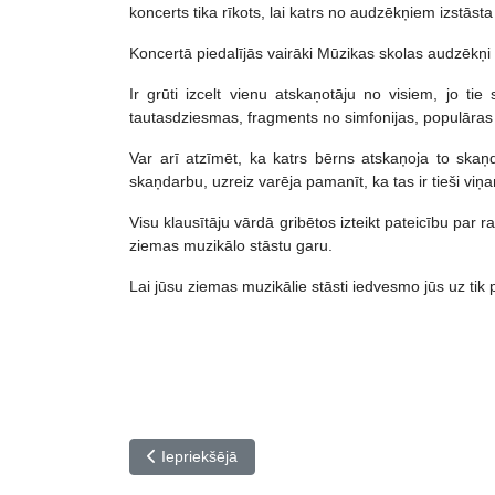
koncerts tika rīkots, lai katrs no audzēkņiem izstāst
Koncertā piedalījās vairāki Mūzikas skolas audzēkņi n
Ir grūti izcelt vienu atskaņotāju no visiem, jo t
tautasdziesmas, fragments no simfonijas, populāras d
Var arī atzīmēt, ka katrs bērns atskaņoja to ska
skaņdarbu, uzreiz varēja pamanīt, ka tas ir tieši vi
Visu klausītāju vārdā gribētos izteikt pateicību p
ziemas muzikālo stāstu garu.
Lai jūsu ziemas muzikālie stāsti iedvesmo jūs uz tik
Iepriekšējais raksts: Apsveicam!
Iepriekšējā