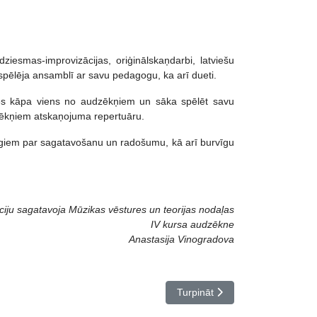
iesmas-improvizācijas, oriģinālskaņdarbi, latviešu
 spēlēja ansamblī ar savu pedagogu, ka arī dueti.
uves kāpa viens no audzēkņiem un sāka spēlēt savu
udzēkņiem atskaņojuma repertuāru.
gogiem par sagatavošanu un radošumu, kā arī burvīgu
ciju sagatavoja Mūzikas vēstures un teorijas nodaļas
IV kursa audzēkne
Anastasija Vinogradova
Nākamais raksts: Apsveicam!
Turpināt