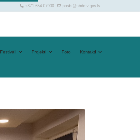
+371 654 07900
pasts@sbdmv.gov.lv
Festivāli
Projekti
Foto
Kontakti