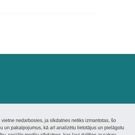
 vietne nedarbosies, ja sīkdatnes netiks izmantotas, šo
 un pakalpojumus, kā arī analizētu lietotājus un pielāgotu
bu, sociālo mediju sīkdatnes, kas ļauj dalīties ar saturu