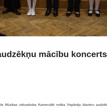
 audzēkņu mācību koncerts
ls Mūzikas vidusskolas Kamerzālē notika Vispārējo klavieru audzēk