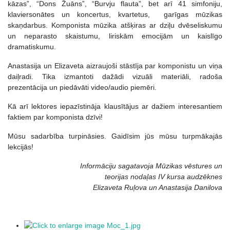
kāzas”, “Dons Žuāns”, “Burvju flauta”, bet arī 41 simfoniju,
klaviersonātes un koncertus, kvartetus, garīgas mūzikas
skaņdarbus. Komponista mūzika atšķiras ar dziļu dvēseliskumu
un neparasto skaistumu, liriskām emocijām un kaislīgo
dramatiskumu.
Anastasija un Elizaveta aizraujoši stāstīja par komponistu un viņa
daiļradi. Tika izmantoti dažādi vizuāli materiāli, radoša
prezentācija un piedāvāti video/audio piemēri.
Kā arī lektores iepazīstināja klausītājus ar dažiem interesantiem
faktiem par komponista dzīvi!
Mūsu sadarbība turpināsies. Gaidīsim jūs mūsu turpmākajās
lekcijās!
Informāciju sagatavoja Mūzikas vēstures un
teorijas nodaļas IV kursa audzēknes
Elizaveta Ruļova un Anastasija Danilova