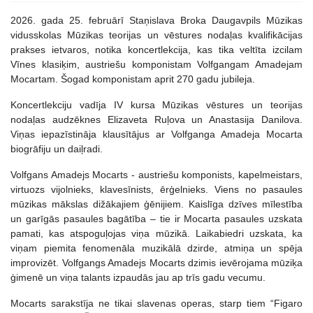
2026. gada 25. februārī Staņislava Broka Daugavpils Mūzikas
vidusskolas Mūzikas teorijas un vēstures nodaļas kvalifikācijas
prakses ietvaros, notika koncertlekcija, kas tika veltīta izcilam
Vīnes klasiķim, austriešu komponistam Volfgangam Amadejam
Mocartam. Šogad komponistam aprit 270 gadu jubileja.
Koncertlekciju vadīja IV kursa Mūzikas vēstures un teorijas
nodaļas audzēknes Elizaveta Ruļova un Anastasija Danilova.
Viņas iepazīstināja klausītājus ar Volfganga Amadeja Mocarta
biogrāfiju un daiļradi.
Volfgans Amadejs Mocarts - austriešu komponists, kapelmeistars,
virtuozs vijolnieks, klavesīnists, ērģelnieks. Viens no pasaules
mūzikas mākslas dižākajiem ģēnijiem. Kaislīga dzīves mīlestība
un garīgās pasaules bagātība – tie ir Mocarta pasaules uzskata
pamati, kas atspoguļojas viņa mūzikā. Laikabiedri uzskata, ka
viņam piemita fenomenāla muzikālā dzirde, atmiņa un spēja
improvizēt. Volfgangs Amadejs Mocarts dzimis ievērojama mūziķa
ģimenē un viņa talants izpaudās jau ap trīs gadu vecumu.
Mocarts sarakstīja ne tikai slavenas operas, starp tiem “Figaro