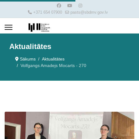
+371 654 07900
pasts@sbdmv.gov.lv
Aktualitātes
Sākums
Aktualitātes
Volfgangs Amadejs Mocarts - 270