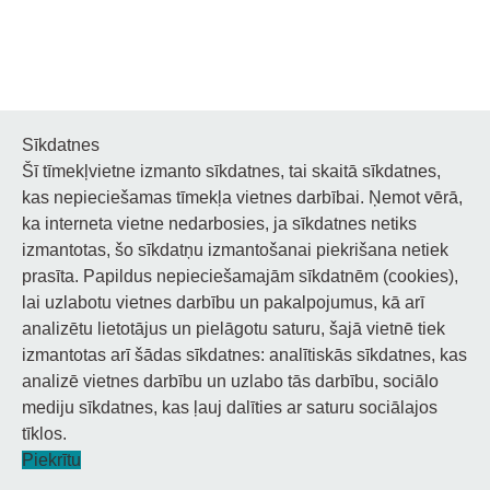
Sīkdatnes
Šī tīmekļvietne izmanto sīkdatnes, tai skaitā sīkdatnes,
Noderīgi
kas nepieciešamas tīmekļa vietnes darbībai. Ņemot vērā,
ka interneta vietne nedarbosies, ja sīkdatnes netiks
Privātuma politika
izmantotas, šo sīkdatņu izmantošanai piekrišana netiek
prasīta. Papildus nepieciešamajām sīkdatnēm (cookies),
Sīkdatņu privātuma politika
lai uzlabotu vietnes darbību un pakalpojumus, kā arī
Piekļūstamība
analizētu lietotājus un pielāgotu saturu, šajā vietnē tiek
izmantotas arī šādas sīkdatnes: analītiskās sīkdatnes, kas
analizē vietnes darbību un uzlabo tās darbību, sociālo
mediju sīkdatnes, kas ļauj dalīties ar saturu sociālajos
tīklos.
© 2026 Staņislava Broka Daugavpils Mūzikas vidusskola.
Piekrītu