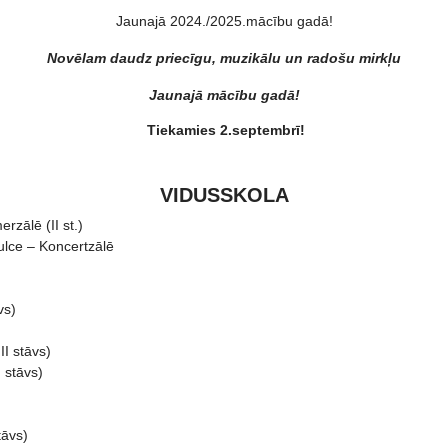
Jaunajā 2024./2025.mācību gadā!
Novēlam daudz priecīgu, muzikālu un rado
š
u mirkļu
Jaunajā mācību gadā!
Tiekamies 2.septembrī!
VIDUSSKOLA
rzālē (II st.)
lce – Koncertzālē
vs)
 stāvs)
stāvs)
āvs)