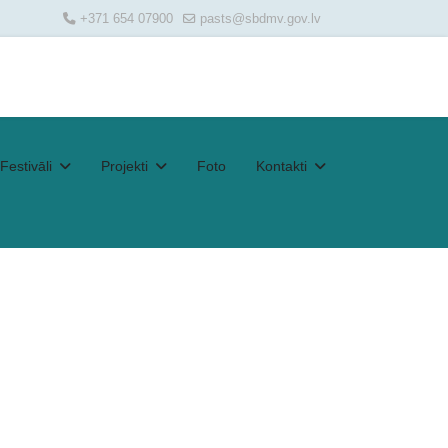
+371 654 07900
pasts@sbdmv.gov.lv
Festivāli
Projekti
Foto
Kontakti