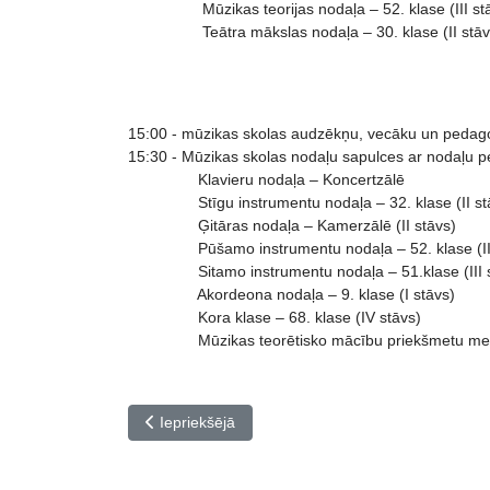
Mūzikas teorijas nodaļa – 52. klase (III stā
Teātra mākslas nodaļa – 30. klase (II stāv
15:00 - mūzikas skolas audzēkņu, vecāku un pedag
15:30 - Mūzikas skolas nodaļu sapulces ar nodaļu 
Klavieru nodaļa – Koncertzālē
Stīgu instrumentu nodaļa – 32. klase (II st
Ģitāras nodaļa – Kamerzālē (II stāvs)
Pūšamo instrumentu nodaļa – 52. klase (III
Sitamo instrumentu nodaļa – 51.klase (III s
Akordeona nodaļa – 9. klase (I stāvs)
Kora klase – 68. klase (IV stāvs)
Mūzikas teorētisko mācību priekšmetu metodisk
Iepriekšējais raksts: ABSOLVENTU UN PEDAGOGU 
Iepriekšējā