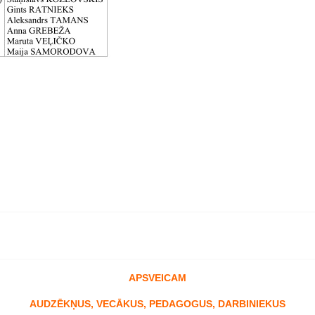
APSVEICAM
AUDZ
Ē
K
Ņ
US, VEC
Ā
KUS, PEDAGOGUS, DARBINIEKUS