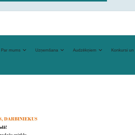
Par mums
Uzņemšana
Audzēkņiem
Konkursi un 