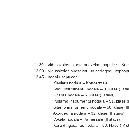
11:30 - Vidusskolas I kursa audzēkņu sapulce – Kame
12:00 - Vidusskolas audzēkņu un pedagogu kopsapu
12:45 - nodaļu sapulces:
Klavieru nodaļa – Koncertzāle
Stīgu instrumentu nodaļa – 9. klase (I stā
Ģitāras nodaļa – 5. klase (I stāvs)
Pūšamo instrumentu nodaļa – 51. klase (III
Sitamo instrumentu nodaļa – 50. klase (III 
Akordeona nodaļa – 32. klase (II stāvs)
Vokālā nodaļa – Kamerzālē (II stāvs)
Kora diriģēšanas nodaļa – 68. klase (IV st