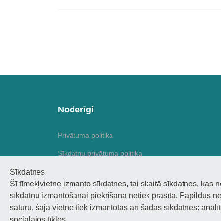
Noderīgi
Privātuma politika
Sīkdatņu privātuma politika
Sīkdatnes
Piekļūstamība
Šī tīmekļvietne izmanto sīkdatnes, tai skaitā sīkdatnes, kas 
sīkdatņu izmantošanai piekrišana netiek prasīta. Papildus ne
saturu, šajā vietnē tiek izmantotas arī šādas sīkdatnes: analī
sociālajos tīklos.