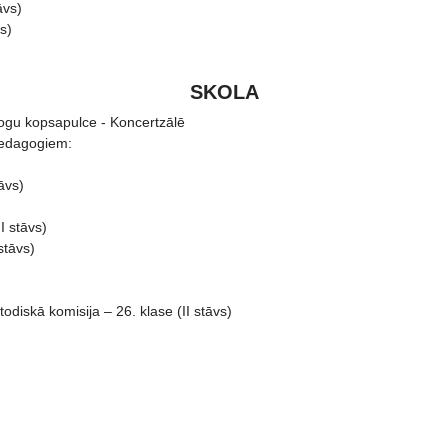
vs)
s)
SKOLA
ogu kopsapulce - Koncertzālē
pedagogiem:
āvs)
 stāvs)
tāvs)
ā komisija – 26. klase (II stāvs)
KONCERTS – Veltīts Staņislava Broka Daugavpils mūzikas vidusskol