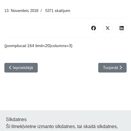
13. Novembris 2018
5371 skatījumi
{joomplucat:164 limit=20|columns=3}
Iepriekšējais raksts: Viktorīna “Es mīlu Latviju”
Nākamais rakst
Iepriekšējā
Turpināt
Sīkdatnes
Šī tīmekļvietne izmanto sīkdatnes, tai skaitā sīkdatnes,