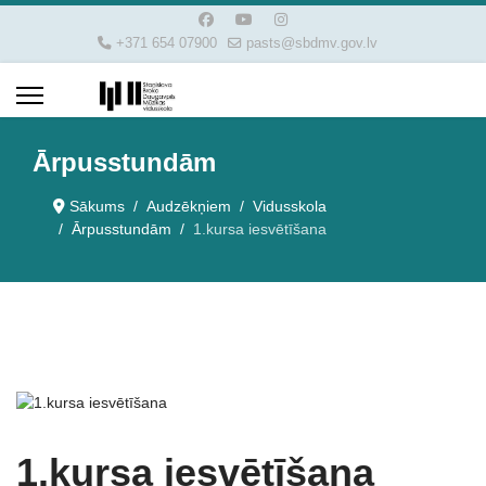
+371 654 07900
pasts@sbdmv.gov.lv
Ārpusstundām
Sākums
Audzēkņiem
Vidusskola
Ārpusstundām
1.kursa iesvētīšana
1.kursa iesvētīšana