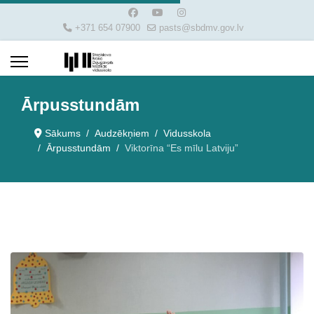
+371 654 07900
pasts@sbdmv.gov.lv
Ārpusstundām
Sākums
Audzēkņiem
Vidusskola
Ārpusstundām
Viktorīna “Es mīlu Latviju”