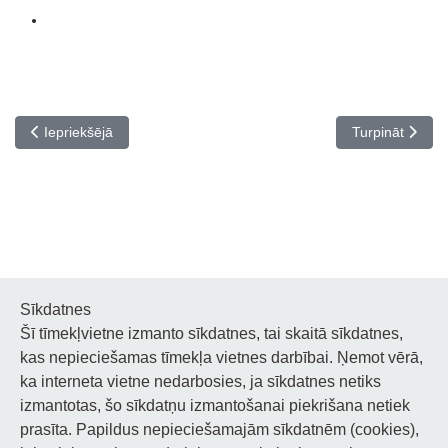
Iepriekšējais raksts: Masku balle
Nākamais rakst
Iepriekšējā
Turpināt
Sīkdatnes
Šī tīmekļvietne izmanto sīkdatnes, tai skaitā sīkdatnes,
Noderīgi
kas nepieciešamas tīmekļa vietnes darbībai. Ņemot vērā,
ka interneta vietne nedarbosies, ja sīkdatnes netiks
Privātuma politika
izmantotas, šo sīkdatņu izmantošanai piekrišana netiek
prasīta. Papildus nepieciešamajām sīkdatnēm (cookies),
Sīkdatņu privātuma politika