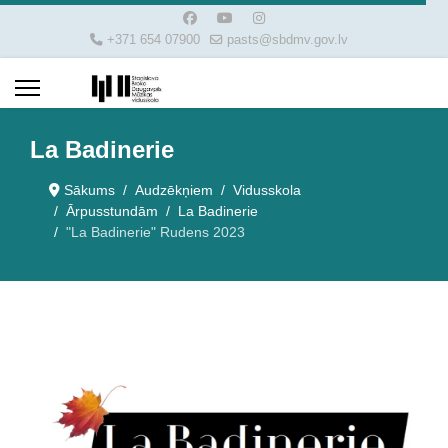
+371 654 07900
pasts@sbdmv.gov.lv
La Badinerie
Sākums
Audzēkņiem
Vidusskola
Ārpusstundām
La Badinerie
"La Badinerie" Rudens 2023