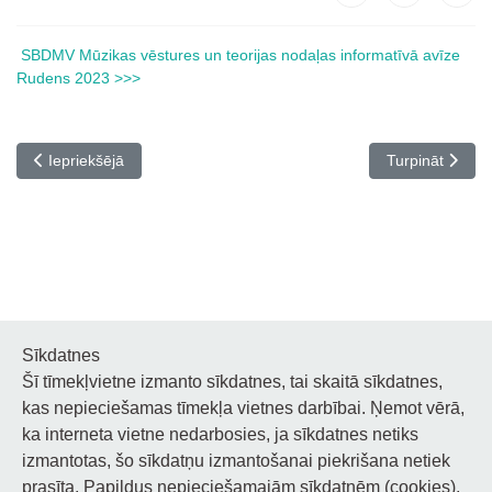
SBDMV Mūzikas vēstures un teorijas nodaļas informatīvā avīze
Rudens 2023 >>>
Iepriekšējais raksts: "La Badinerie" NOVEMBRIS - DECEMBRIS 2
Nākamais rakst
Iepriekšējā
Turpināt
Sīkdatnes
Šī tīmekļvietne izmanto sīkdatnes, tai skaitā sīkdatnes,
Noderīgi
kas nepieciešamas tīmekļa vietnes darbībai. Ņemot vērā,
ka interneta vietne nedarbosies, ja sīkdatnes netiks
Privātuma politika
izmantotas, šo sīkdatņu izmantošanai piekrišana netiek
prasīta. Papildus nepieciešamajām sīkdatnēm (cookies),