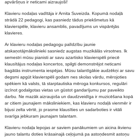
apvāršņus ir neticami aizraujoši!
Klavieru nodaļas vadītāja ir Arnita Suveizda. Kopumā nodaļā
strādā 22 pedagogi, kas pasniedz tādus priekšmetus kā
klavierspēle, klavieru ansamblis, pavadījums un vispārējās
klavieres.
Ar klavieru nodaļas pedagogu palīdzību jaunie
atskaņotājmākslinieki sasniedz augstas muzikālās virsotnes. Ik
semestri mūsu pianisti ar savu azartisko klavierspēli priecē
klausītājus nodaļas koncertos, spilgti demonstrējot neticami
bagātās instrumenta iespējas. Mūsu talantīgākie audzēkņi ar savu
degsmi apgūt klavierspēli godam nes skolas vārdu, mērojoties
spēkiem kā valsts, tā starptautiska mēroga konkursos, regulāri
izcīnot godalgotas vietas un gūstot gandarījumu par paveikto
darbu. Ne mazāk aizraujoša un daudzveidīga ir muzicēšana kopā
ar citiem jaunajiem māksliniekiem, kas klavieru nodaļā vienmēr ir
bijusi zelta vērtē, jo prasme klausīties un sadarboties ir vitāli
svarīga jebkuram jaunajam talantam.
Klavieru nodaļa lepojas ar saviem panākumiem un aicina ikvienu
jauno talantu doties krāsainajā ceļojumā pa astoņdesmit astoņu