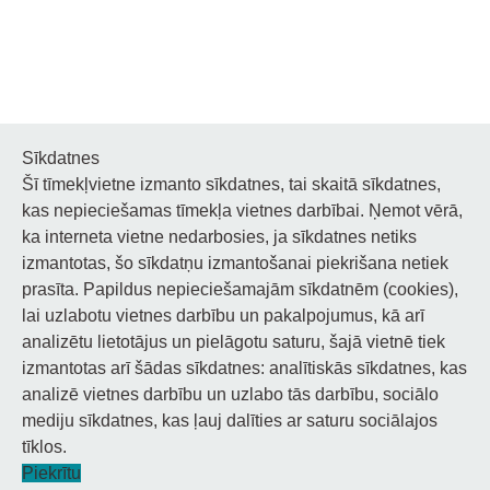
Sīkdatnes
Šī tīmekļvietne izmanto sīkdatnes, tai skaitā sīkdatnes,
Noderīgi
kas nepieciešamas tīmekļa vietnes darbībai. Ņemot vērā,
ka interneta vietne nedarbosies, ja sīkdatnes netiks
Privātuma politika
izmantotas, šo sīkdatņu izmantošanai piekrišana netiek
prasīta. Papildus nepieciešamajām sīkdatnēm (cookies),
Sīkdatņu privātuma politika
lai uzlabotu vietnes darbību un pakalpojumus, kā arī
Piekļūstamība
analizētu lietotājus un pielāgotu saturu, šajā vietnē tiek
izmantotas arī šādas sīkdatnes: analītiskās sīkdatnes, kas
analizē vietnes darbību un uzlabo tās darbību, sociālo
mediju sīkdatnes, kas ļauj dalīties ar saturu sociālajos
tīklos.
© 2026 Staņislava Broka Daugavpils Mūzikas vidusskola.
Piekrītu