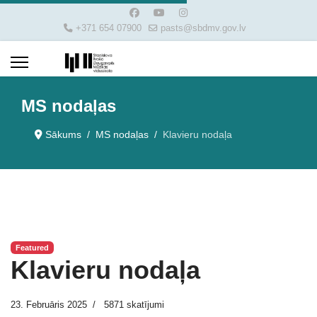
+371 654 07900
pasts@sbdmv.gov.lv
MS nodaļas
Sākums
MS nodaļas
Klavieru nodaļa
Featured
Klavieru nodaļa
23. Februāris 2025
5871 skatījumi