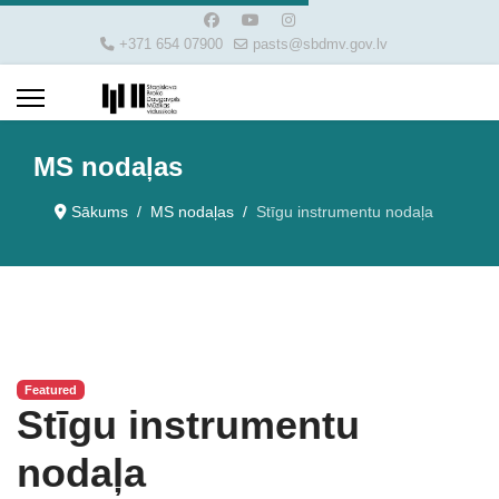
+371 654 07900
pasts@sbdmv.gov.lv
MS nodaļas
Sākums
MS nodaļas
Stīgu instrumentu nodaļa
Featured
Stīgu instrumentu
nodaļa