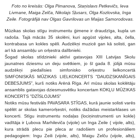
Foto no kreisās: Olga Pimanova, Staņislavs Petkevičs, Ieva
Livmane, Maiga Zelča, Nikolajs Sļusars, Olga Kozlovska, Inga
Zeile. Fotogrāfijā nav Olgas Gavrilovas un Maijas Samorodovas.
Mūzikas skolas stīgu instrumentu ģimene ir draudzīga, kupla un
radoša. Tajā mācās 35 skolēni, kuri apgūst vijoles, alta, čella,
kontrabasa un kokles spēli. Audzēkņi muzicē gan kā solisti, gan
arī kā ansambļu un orķestra dalībnieki.
Šogad skolas stīdzinieki aktīvi gatavojas XIII Latvijas Skolu
jaunatnes dziesmu un deju svētkiem, jo šī gada 8. jūlijā mūsu
audzēkņi piedalīsies simfonisko orķestru lielkoncertā
SIMFONISKĀS MŪZIKAS LIELKONCERTS "DAUDZSKANĪGAIS
DEBESJUMS", kurš notiks Arēnā Rīga. Arī mūsu skolas koklētāju
ansamblis gatavojas dziesmusvētku koncertam KOKĻU MŪZIKAS
KONCERTS "DZĪSLOJUMS"
Notiks mūsu festivāls PAVASARA STĪGAS, kurā jaunie solisti varēs
spēlēt ar skolas kamerorķestri, notiks dažādas meistarklases un
koncerti. Stīgu instrumentu nodaļas (lociņinstrumenti un kokle)
vadītāja ir Ļubova Marhileviča (vijole) un Inga Zeile ( vijole, alts),
kura strādā plecu pie pleca ar radošiem un profesionāliem
pedagogiem: Ingu Zeili (vijole, alts), Maigu Zelču (vijole, alts),