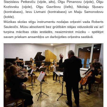
Staņislavu Petkeviču (vijole, alts), Olgu Pimanovu (vijole), Olgu
Kozlovsku (vijole), Olgu Gavrilovu (čells), Nikolaju Sļusaru
(kontrabass), Ievu Livmani (kontrabass) un Maiju Samorodovu
(kokle).
Mūzikas skolas stīgu instrumentu nodaļas orķestri vada Roberts
Saulevičs. Mūsu absolventi bez grūtībām stājas vidusskolā vai arī
turpina mācības citās iestādēs, neaizmirstot mūziku – spēlējot
savam priekam ansambļos un darbojoties orķestra sastāvā.