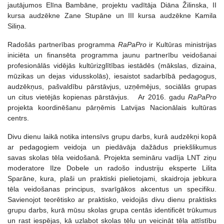
jautājumos Elīna Bambāne, projektu vadītāja Diāna Žilinska, II
kursa audzēkne Zane Stupāne un III kursa audzēkne Kamila
Siliņa.
Radošās partnerības programma
RaPaPro
ir Kultūras ministrijas
iniciēta un finansēta programma jaunu partnerību veidošanai
profesionālās vidējās kultūrizglītības iestādēs (mākslas, dizaina,
mūzikas un dejas vidusskolās), iesaistot sadarbībā pedagogus,
audzēkņus, pašvaldību pārstāvjus, uzņēmējus, sociālās grupas
un citus vietējās kopienas pārstāvjus. Ar 2016. gadu
RaPaPro
projekta koordinēšanu pārņēmis Latvijas Nacionālais kultūras
centrs.
Divu dienu laikā notika intensīvs grupu darbs, kurā audzēkņi kopā
ar pedagogiem veidoja un piedāvāja dažādus priekšlikumus
savas skolas tēla veidošanā. Projekta semināru vadīja LNT ziņu
moderatore Ilze Dobele un radošo industriju eksperte Lilita
Sparāne, kura, plaši un praktiski pielietojami, skaidroja jebkura
tēla veidošanas principus, svarīgākos akcentus un specifiku.
Savienojot teorētisko ar praktisko, veidojās divu dienu praktisks
grupu darbs, kurā mūsu skolas grupa centās identificēt trūkumus
un rast iespējas, kā uzlabot skolas tēlu un veicināt tēla attīstību