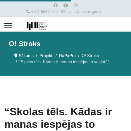
+371 654 07900
pasts@sbdmv.gov.lv
O! Stroks
Sākums
Projekti
RaPaPro
O! Stroks
“Skolas tēls. Kādas ir manas iespējas to veidot?”
“Skolas tēls. Kādas ir
manas iespējas to