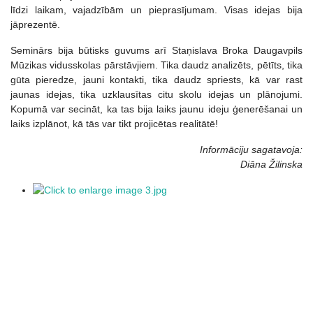
līdzi laikam, vajadzībām un pieprasījumam. Visas idejas bija
jāprezentē.
Seminārs bija būtisks guvums arī Staņislava Broka Daugavpils
Mūzikas vidusskolas pārstāvjiem. Tika daudz analizēts, pētīts, tika
gūta pieredze, jauni kontakti, tika daudz spriests, kā var rast
jaunas idejas, tika uzklausītas citu skolu idejas un plānojumi.
Kopumā var secināt, ka tas bija laiks jaunu ideju ģenerēšanai un
laiks izplānot, kā tās var tikt projicētas realitātē!
Informāciju sagatavoja:
Diāna Žilinska