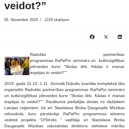
veidot?”
05. Novembris 2019
2218 skatījumi
Radošās partnerības
programmas
RaPaPro
seminārs
un
kultūrizglītības
pilnveides kursi “Skolas tēls. Kādas ir manas
iespējas to veidot?””
2019. gada 31.10.-1.11. Jūrmalā Dubultu kvartāla kompleksā tika
organizēts Radošās partnerības programmas
RaPaPro
seminārs
un kultūrizglītības pilnveides kursi “Skolas tēls. Kādas ir manas
iespējas to veidot?””. Pasākumā piedalījās skolas no dažādiem
Latvijas reģioniem, kā arī Staņislava Broka Daugavpils Mūzikas
vidusskola, kuru pārstāvēja
RaPaPro
programmas ietvaros
veidotā projekta “O!Stroks ” vadītāja un Staņislava Broka
Daugavpils Mūzikas vidusskolas direktora vietniece mācību