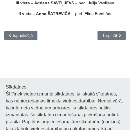
III vieta – Adrians SAVEĻJEVS
– ped. Jūlija Vasiļjeva
III vieta – Anna ŠATREVIČA
– ped. Elīna Bambāne
Iepriekšējais raksts: Apsveicam konkursa VIVA LA MUSICA laureāt
Nākamais raksts
Iepriekšējā
Turpināt
Sīkdatnes
Šī tīmekļvietne izmanto sīkdatnes, tai skaitā sīkdatnes,
Noderīgi
kas nepieciešamas tīmekļa vietnes darbībai. Ņemot vērā,
ka interneta vietne nedarbosies, ja sīkdatnes netiks
Privātuma politika
izmantotas, šo sīkdatņu izmantošanai piekrišana netiek
prasīta. Papildus nepieciešamajām sīkdatnēm (cookies),
Sīkdatņu privātuma politika
lai uzlabotu vietnes darbību un pakalpojumus, kā arī