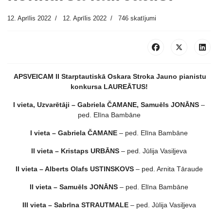
12. Aprīlis 2022
12. Aprīlis 2022
746 skatījumi
APSVEICAM II Starptautiskā Oskara Stroka Jauno pianistu
konkursa LAUREĀTUS!
I vieta, Uzvarētāji – Gabriela ČAMANE, Samuēls JONĀNS
–
ped. Elīna Bambāne
I vieta – Gabriela ČAMANE
– ped. Elīna Bambāne
II vieta – Kristaps URBĀNS
– ped. Jūlija Vasiļjeva
II vieta – Alberts Olafs USTINSKOVS
– ped. Arnita Tāraude
II vieta – Samuēls JONĀNS
– ped. Elīna Bambāne
III vieta – Sabrīna STRAUTMALE
– ped. Jūlija Vasiļjeva