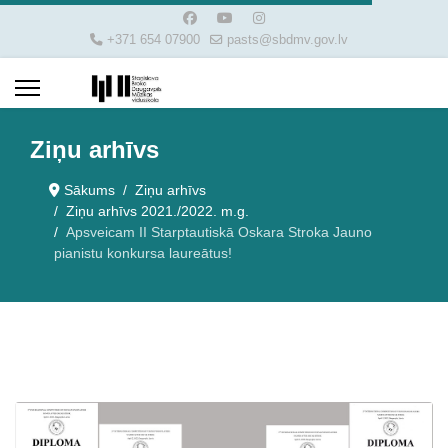
+371 654 07900
pasts@sbdmv.gov.lv
Ziņu arhīvs
Sākums
Ziņu arhīvs
Ziņu arhīvs 2021./2022. m.g.
Apsveicam II Starptautiskā Oskara Stroka Jauno
pianistu konkursa laureātus!