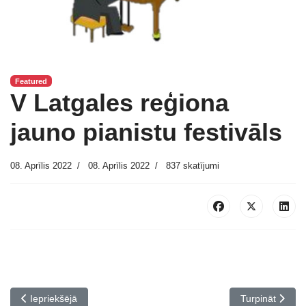
Featured
V Latgales reģiona
jauno pianistu festivāls
08. Aprīlis 2022
08. Aprīlis 2022
837 skatījumi
Iepriekšējais raksts: Apsveicam II Starptautiskā Oskara Stroka Ja
Nākamais raksts
Iepriekšējā
Turpināt