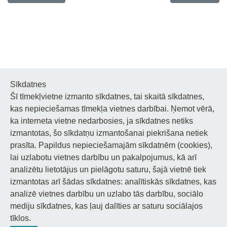
Sīkdatnes
Šī tīmekļvietne izmanto sīkdatnes, tai skaitā sīkdatnes,
Noderīgi
kas nepieciešamas tīmekļa vietnes darbībai. Ņemot vērā,
ka interneta vietne nedarbosies, ja sīkdatnes netiks
Privātuma politika
izmantotas, šo sīkdatņu izmantošanai piekrišana netiek
prasīta. Papildus nepieciešamajām sīkdatnēm (cookies),
Sīkdatņu privātuma politika
lai uzlabotu vietnes darbību un pakalpojumus, kā arī
Piekļūstamība
analizētu lietotājus un pielāgotu saturu, šajā vietnē tiek
izmantotas arī šādas sīkdatnes: analītiskās sīkdatnes, kas
analizē vietnes darbību un uzlabo tās darbību, sociālo
mediju sīkdatnes, kas ļauj dalīties ar saturu sociālajos
tīklos.
© 2026 Staņislava Broka Daugavpils Mūzikas vidusskola.