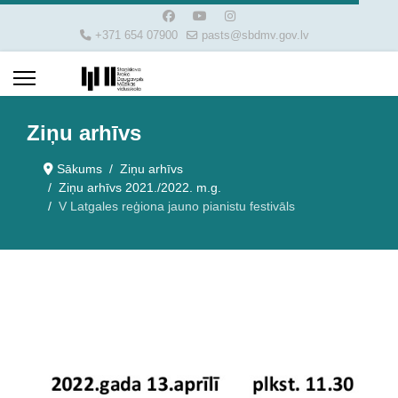
+371 654 07900
pasts@sbdmv.gov.lv
Ziņu arhīvs
Sākums
Ziņu arhīvs
Ziņu arhīvs 2021./2022. m.g.
V Latgales reģiona jauno pianistu festivāls