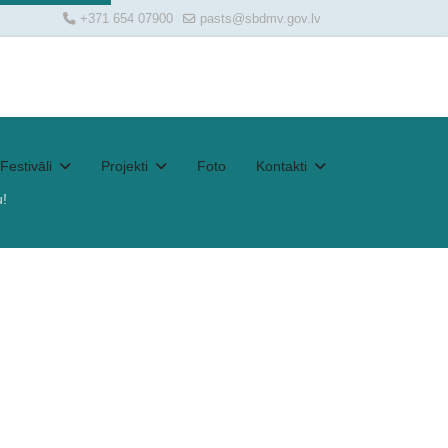
+371 654 07900
pasts@sbdmv.gov.lv
Festivāli
Projekti
Foto
Kontakti
!