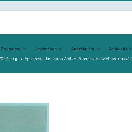
Par mums
Uzņemšana
Audzēkņiem
Konkursi un 
2022. m.g.
Apsveicam konkursa Amber Percussion atzinības ieguvēju