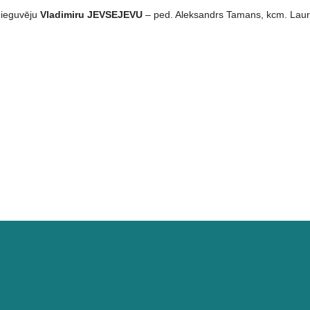
 ieguvēju
Vladimiru JEVSEJEVU
– ped. Aleksandrs Tamans, kcm. Laur
CORD OF SOUNDS laureātes!