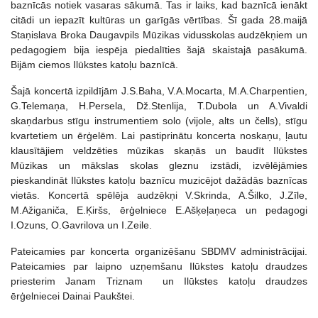
baznīcās notiek vasaras sākumā. Tas ir laiks, kad baznīcā ienākt
citādi un iepazīt kultūras un garīgās vērtības. Šī gada 28.maijā
Staņislava Broka Daugavpils Mūzikas vidusskolas audzēkņiem un
pedagogiem bija iespēja piedalīties šajā skaistajā pasākumā.
Bijām ciemos Ilūkstes katoļu baznīcā.
Šajā koncertā izpildījām J.S.Baha, V.A.Mocarta, M.A.Charpentien,
G.Telemaņa, H.Persela, Dž.Stenlija, T.Dubola un A.Vivaldi
skaņdarbus stīgu instrumentiem solo (vijole, alts un čells), stīgu
kvartetiem un ērģelēm. Lai pastiprinātu koncerta noskaņu, ļautu
klausītājiem veldzēties mūzikas skaņās un baudīt Ilūkstes
Mūzikas un mākslas skolas gleznu izstādi, izvēlējāmies
pieskandināt Ilūkstes katoļu baznīcu muzicējot dažādās baznīcas
vietās. Koncertā spēlēja audzēkņi V.Skrinda, A.Šilko, J.Zīle,
M.Ažiganiča, E.Ķiršs, ērģelniece E.Ašķeļaņeca un pedagogi
I.Ozuns, O.Gavrilova un I.Zeile.
Pateicamies par koncerta organizēšanu SBDMV administrācijai.
Pateicamies par laipno uzņemšanu Ilūkstes katoļu draudzes
priesterim Janam Triznam un Ilūkstes katoļu draudzes
ērģelniecei Dainai Paukštei.