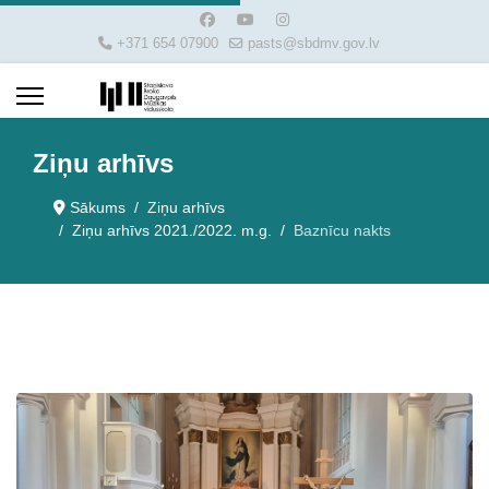
+371 654 07900
pasts@sbdmv.gov.lv
Ziņu arhīvs
Sākums
Ziņu arhīvs
Ziņu arhīvs 2021./2022. m.g.
Baznīcu nakts