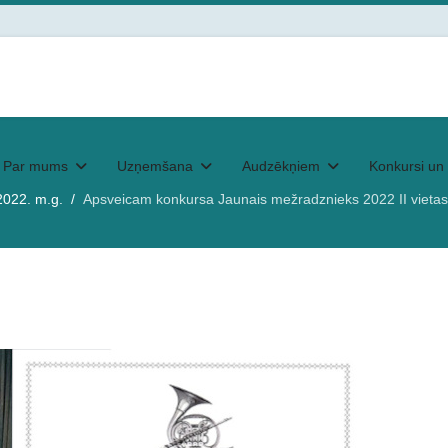
Par mums
Uzņemšana
Audzēkņiem
Konkursi un 
2022. m.g.
Apsveicam konkursa Jaunais mežradznieks 2022 II vietas 