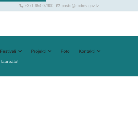
+371 654 07900
pasts@sbdmv.gov.lv
Festivāli
Projekti
Foto
Kontakti
laureātu!