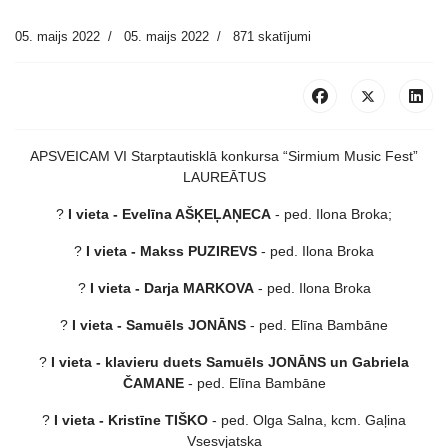
05. maijs 2022
05. maijs 2022
871 skatījumi
APSVEICAM VI Starptautisklā konkursa “Sirmium Music Fest”
LAUREĀTUS
?
I vieta - Evelīna AŠĶEĻAŅECA
- ped. Ilona Broka;
?
I vieta - Makss PUZIREVS
- ped. Ilona Broka
?
I vieta - Darja MARKOVA
- ped. Ilona Broka
?
I vieta - Samuēls JONĀNS
- ped. Elīna Bambāne
?
I vieta - klavieru duets Samuēls JONĀNS un Gabriela
ČAMANE
- ped. Elīna Bambāne
?
I vieta - Kristīne TIŠKO
- ped. Olga Salna, kcm. Gaļina
Vsesvjatska