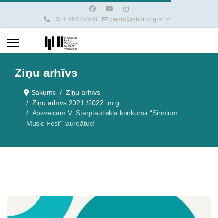
+371 654 07900
pasts@sbdmv.gov.lv
Ziņu arhīvs
Sākums
Ziņu arhīvs
Ziņu arhīvs 2021./2022. m.g.
Apsveicam VI Starptautisklā konkursa “Sirmium
Music Fest” laureātus!