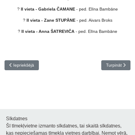
?
II vieta - Gabriela ČAMANE
- ped. Elīna Bambāne
?
II vieta - Zane STUPĀNE
- ped. Aivars Broks
?
II vieta - Anna ŠATREVIČA
- ped. Elīna Bambāne
Iepriekšējais raksts: SBDMV aicina ēdināšanas pakalpojumu sniedz
Nākamais rakst
Iepriekšējā
Turpināt
Sīkdatnes
Šī tīmekļvietne izmanto sīkdatnes, tai skaitā sīkdatnes,
Noderīgi
kas nepieciešamas tīmekļa vietnes darbībai. Ņemot vērā,