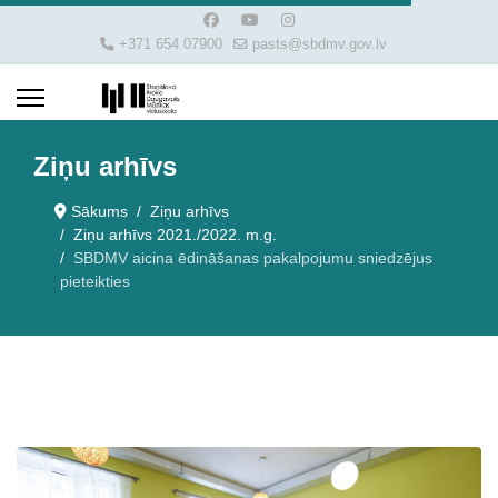
+371 654 07900
pasts@sbdmv.gov.lv
Ziņu arhīvs
Sākums
Ziņu arhīvs
Ziņu arhīvs 2021./2022. m.g.
SBDMV aicina ēdināšanas pakalpojumu sniedzējus
pieteikties