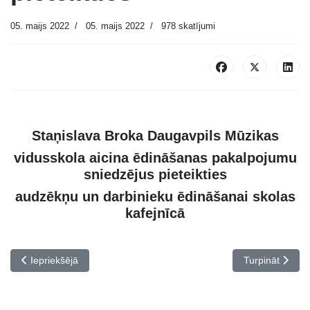
05. maijs 2022
05. maijs 2022
978 skatījumi
Staņislava Broka Daugavpils Mūzikas
vidusskola aicina ēdināšanas pakalpojumu
sniedzējus pieteikties
audzēkņu un darbinieku ēdināšanai skolas
kafejnīcā
Iepriekšējais raksts: Latgales reģiona akordeonistu seminārs „Gri
Nākamais rakst
Iepriekšējā
Turpināt