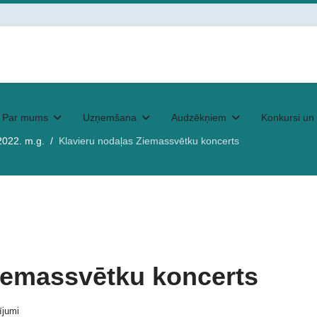
Par mums
Uzņemšana
Audzēkņiem
Konkursi un 
2022. m.g.
Klavieru nodaļas Ziemassvētku koncerts
iemassvētku koncerts
ījumi