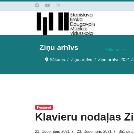
Ziņu arhīvs
Sākums
Sākums
Ziņu arhīvs
Ziņu arhīvs 2021./
Featured
Klavieru nodaļas Z
23. Decembris 2021
23. Decembris 2021
851 skat