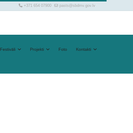
+371 654 07900
pasts@sbdmv.gov.lv
Festivāli
Projekti
Foto
Kontakti