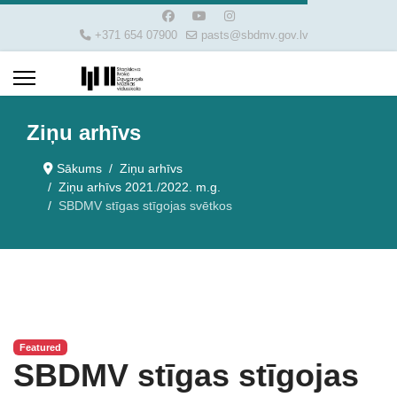
+371 654 07900
pasts@sbdmv.gov.lv
Ziņu arhīvs
Sākums
Ziņu arhīvs
Ziņu arhīvs 2021./2022. m.g.
SBDMV stīgas stīgojas svētkos
Featured
SBDMV stīgas stīgojas