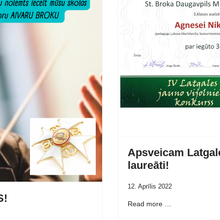
Apsveicam Latgale
laureāti!
12. Aprīlis 2022
S!
Read more …