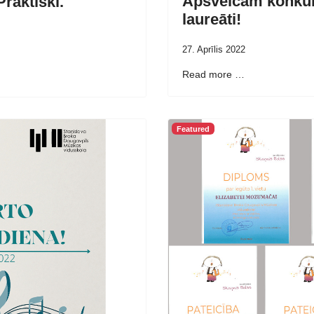
Apsveicam konkurs
raktiski.
laureāti!
27. Aprīlis 2022
Read more …
Featured