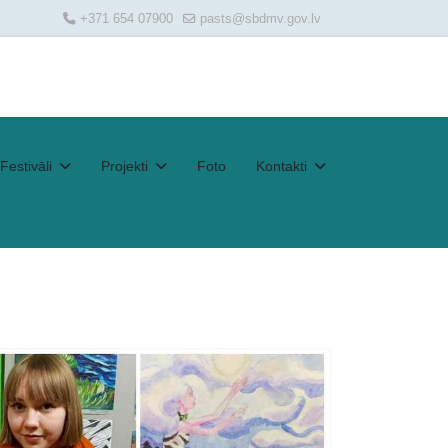
+371 654 07900
pasts@sbdmv.gov.lv
Festivāli
Projekti
Foto
Kontakti