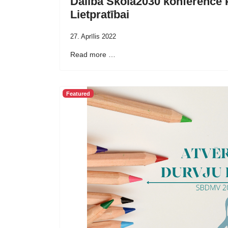
Dalība Skola2030 konferencē P
Lietpratībai
27. Aprīlis 2022
Read more …
Featured