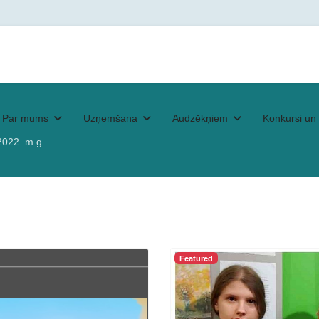
Par mums
Uzņemšana
Audzēkņiem
Konkursi un 
2022. m.g.
Featured