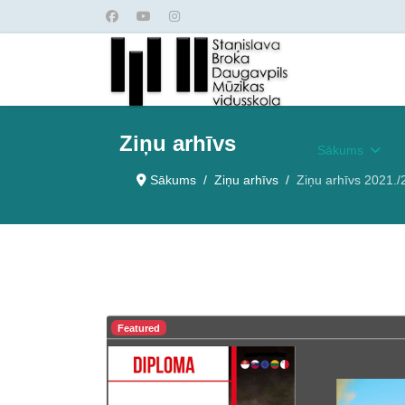
Ziņu arhīvs
Sākums
Sākums
Ziņu arhīvs
Ziņu arhīvs 2021./
Featured