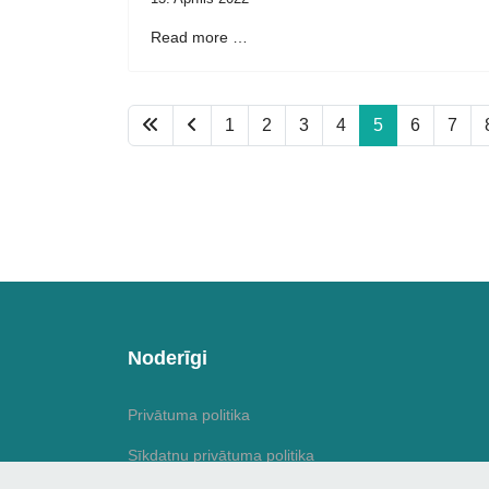
Read more …
1
2
3
4
5
6
7
Noderīgi
Privātuma politika
Sīkdatņu privātuma politika