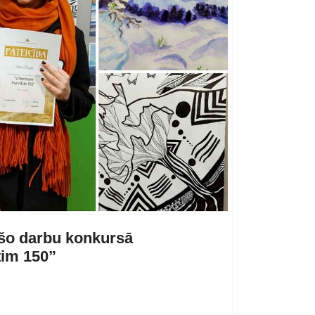
ošo darbu konkursā
tim 150”