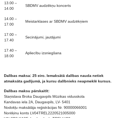
13.00 –
SBDMV audzēkņu koncerts
14.00
14.00 –
Meistarklases ar SBDMV audzēkņiem
17.00
17.00 –
Secinājumi, jautājumi
17.40
17.40 –
Apliecību izsniegšana
18.00
Dalības maksa: 25 eiro. Iemaksātā
dal
ības nauda netiek
atmaksā
ta gad
ījumā, ja kursu dalībnieks neapmeklē kursus.
Dalības maksu pārskaitīt:
Staņislava Broka Daugavpils Mūzikas vidusskola
Kandavas iela 2A, Daugavpils, LV- 5401
Nodokļu maksātāja reģistrācijas Nr. 90000066001
Norēķinu konts LV04TREL2220521005000