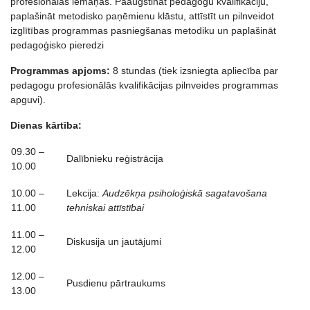
profesionālās iemaņas. Paaugstināt pedagogu kvalifikāciju,
paplašināt metodisko paņēmienu klāstu, attīstīt un pilnveidot
izglītības programmas pasniegšanas metodiku un paplašināt
pedagoģisko pieredzi
Programmas apjoms:
8 stundas (tiek izsniegta apliecība par
pedagogu profesionālās kvalifikācijas pilnveides programmas
apguvi).
Dienas kārtība:
09.30 –
Dalībnieku reģistrācija
10.00
10.00 –
Lekcija:
Audzēkņa psiholoģiskā sagatavošana
11.00
tehniskai attīstībai
11.00 –
Diskusija un jautājumi
12.00
12.00 –
Pusdienu pārtraukums
13.00