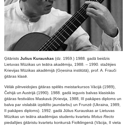
Ģitārists
Julius Kurauskas
(dz. 1959.) 1988. gadā beidzis
Lietuvas Mūzikas un teātra akadēmiju, 1988. – 1990. stažējies
Krievijas Mūzikas akadēmijā (Gņesina institūtā), prof. A. Frauči
ģitāras klasē.
Vēlāk pilnveidojies ģitāras spēlēs meistarkursos Vācijā (1989),
Čehijā un Austrijā (1990). 1988. gadā ieguvis balvas klasiskās
ģitāras festivālos Maskavā (Krievija, 1988, III pakāpes diploms un
balva par vislabāk izpildīto jaundarbu) un Frunzē (Ukraina, 1989,
II pakāpes diploms). 1992. gadā Jūlius Kurauskas ar Lietuvas
Mūzikas un teātra akadēmijas studentu kvartetu
Motus Recto
piedalījies ģitāristu kvartetu konkursā Fiolklingenā (Vācija, II vieta