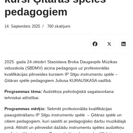
pedagogiem
14. Septembris 2025
760 skatījumi
2025. gada 24.oktobrī Staņislava Broka Daugavpils Mūzikas
vidusskola (SBDMV) aicina pedagogus uz profesionālās
kvalifikācijas pilnveides kursiem IP
Stīgu instrumentu spēle –
Ģitāras spēle
pedagogiem Juliusa KURAUSKASA vadībā.
Programmas tēma:
Audzēkņa psiholoģiskā sagatavošana
tehniskai attīstībai.
Programmas mērķis:
Sekmēt profesionālās kvalifikācijas
paaugstināšanu IP
Stīgu instrumentu spēle – Ģitāras spēle
un
citiem pedagogiem, kuri saistīti ar pedagoģisko darbu muzikālajā
jomā. Attīstīt un pilnveidot dažādu instrumentu spēles audzēkņu