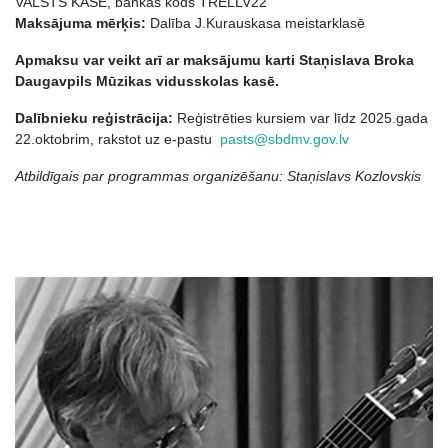
VALSTS KASE, bankas kods TRELLV22
Maksājuma mērķis:
Dalība J.Kurauskasa meistarklasē
Apmaksu var veikt arī ar maksājumu karti Staņislava Broka
Daugavpils Mūzikas vidusskolas kasē.
Dalībnieku reģistrācija:
Reģistrēties kursiem var līdz 2025.gada
22.oktobrim, rakstot uz e-pastu
pasts@sbdmv.gov.lv
Atbildīgais par programmas organizēšanu: Staņislavs Kozlovskis