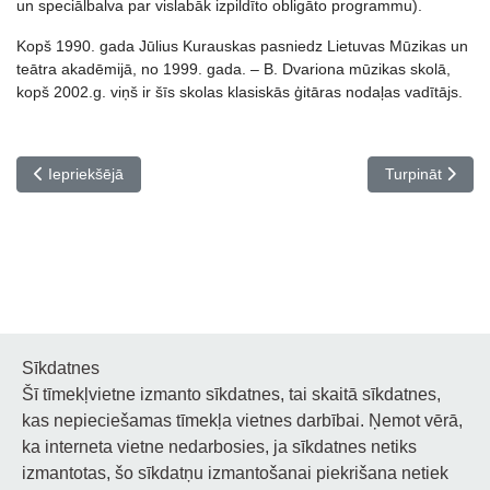
un speciālbalva par vislabāk izpildīto obligāto programmu).
Kopš 1990. gada Jūlius Kurauskas pasniedz Lietuvas Mūzikas un
teātra akadēmijā, no 1999. gada. – B. Dvariona mūzikas skolā,
kopš 2002.g. viņš ir šīs skolas klasiskās ģitāras nodaļas vadītājs.
Iepriekšējais raksts: Pedagogu profesionālās pilnveides kursi Ta
Nākamais rakst
Iepriekšējā
Turpināt
Sīkdatnes
Šī tīmekļvietne izmanto sīkdatnes, tai skaitā sīkdatnes,
Noderīgi
kas nepieciešamas tīmekļa vietnes darbībai. Ņemot vērā,
ka interneta vietne nedarbosies, ja sīkdatnes netiks
Privātuma politika
izmantotas, šo sīkdatņu izmantošanai piekrišana netiek