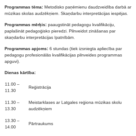
Programmas tēma:
Metodisko paņēmienu daudzveidība darbā ar
mūzikas skolas audzēkņiem. Skaņdarbu interpretācijas iespējas.
Programmas mērķis:
paaugstināt pedagogu kvalifikāciju,
paplašināt pedagoģisko pieredzi. Pilnveidot zināšanas par
skaņdarbu interpretācijas īpatnībām.
Programmas apjoms:
6 stundas (tiek izsniegta apliecība par
pedagogu profesionālās kvalifikācijas pilnveides programmas
apguvi).
Dienas kārtība:
11.00 –
Reģistrācija
11.30
11.30 –
Meistarklases ar Latgales reģiona mūzikas skolu
13.30
audzēkņiem
13.30 –
Pārtraukums
14.00