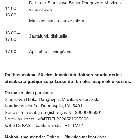
Darbs ar Staņislava Broka Daugavpils Mūzikas
14.00 –
vidusskolas
16.00
Mūzikas skolas audzēkņiem
16.00 –
Jautājumi, diskusija
17.00
17.00
Apliecību izsniegšana
Dalības maksa: 20 eiro. Iemaksātā
dal
ības nauda netiek
atmaksā
ta gad
ījumā, ja kursu dalībnieks neapmeklē kursus.
Dalības maksu pārskaitīt:
Staņislava Broka Daugavpils Mūzikas vidusskola
Kandavas iela 2a, Daugavpils, LV- 5401
Nodokļu maksātāja reģistrācijas Nr. 90000066001
Norēķinu konts LV04TREL2220521005000
VALSTS KASE, bankas kods TRELLV22
Maksājuma mērķis:
Dalība I. Pinkules meistarklasē