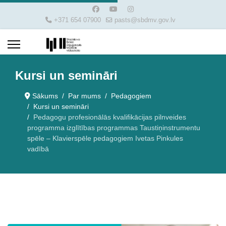
+371 654 07900
pasts@sbdmv.gov.lv
Kursi un semināri
Sākums
Par mums
Pedagogiem
Kursi un semināri
Pedagogu profesionālās kvalifikācijas pilnveides
programma izglītības programmas Taustiņinstrumentu
spēle – Klavierspēle pedagogiem Ivetas Pinkules
vadībā