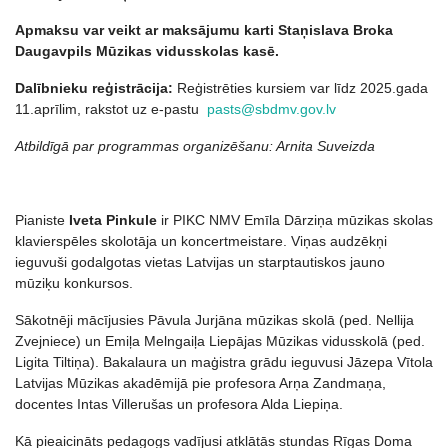
Apmaksu var veikt ar maksājumu karti Staņislava Broka
Daugavpils Mūzikas vidusskolas kasē.
Dalībnieku reģistrācija:
Reģistrēties kursiem var līdz 2025.gada
11.aprīlim, rakstot uz e-pastu
pasts@sbdmv.gov.lv
Atbildīgā par programmas organizēšanu: Arnita Suveizda
Pianiste
Iveta Pinkule
ir PIKC NMV Emīla Dārziņa mūzikas skolas
klavierspēles skolotāja un koncertmeistare. Viņas audzēkņi
ieguvuši godalgotas vietas Latvijas un starptautiskos jauno
mūziķu konkursos.
Sākotnēji mācījusies Pāvula Jurjāna mūzikas skolā (ped. Nellija
Zvejniece) un Emiļa Melngaiļa Liepājas Mūzikas vidusskolā (ped.
Ligita Tiltiņa). Bakalaura un maģistra grādu ieguvusi Jāzepa Vītola
Latvijas Mūzikas akadēmijā pie profesora Arņa Zandmaņa,
docentes Intas Villerušas un profesora Alda Liepiņa.
Kā pieaicināts pedagogs vadījusi atklātās stundas Rīgas Doma