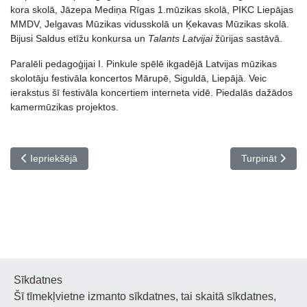
kora skolā, Jāzepa Mediņa Rīgas 1.mūzikas skolā, PIKC Liepājas
MMDV, Jelgavas Mūzikas vidusskolā un Ķekavas Mūzikas skolā.
Bijusi Saldus etīžu konkursa un
Talants Latvijai
žūrijas sastāvā.
Paralēli pedagoģijai I. Pinkule spēlē ikgadējā Latvijas mūzikas
skolotāju festivāla koncertos Mārupē, Siguldā, Liepājā. Veic
ierakstus šī festivāla koncertiem interneta vidē. Piedalās dažādos
kamermūzikas projektos.
Iepriekšējais raksts: Pedagogu profesionālās kvalifikācijas pilnve
Nākamais rakst
Iepriekšējā
Turpināt
Sīkdatnes
Šī tīmekļvietne izmanto sīkdatnes, tai skaitā sīkdatnes,