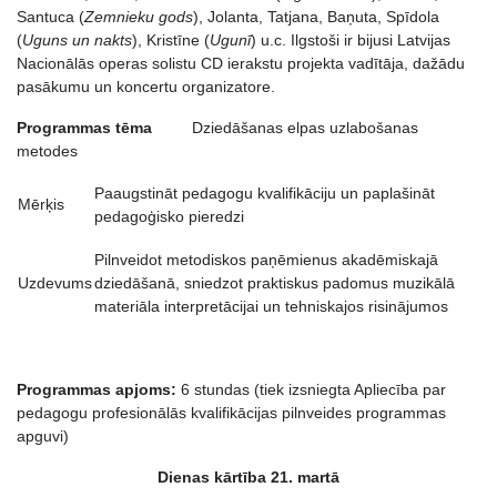
Santuca (
Zemnieku gods
), Jolanta, Tatjana, Baņuta, Spīdola
(
Uguns un nakts
), Kristīne (
Ugunī
) u.c. Ilgstoši ir bijusi Latvijas
Nacionālās operas solistu CD ierakstu projekta vadītāja, dažādu
pasākumu un koncertu organizatore.
Programmas tēma
Dziedāšanas elpas uzlabošanas
metodes
Paaugstināt pedagogu kvalifikāciju un paplašināt
Mērķis
pedagoģisko pieredzi
Pilnveidot metodiskos paņēmienus akadēmiskajā
Uzdevums
dziedāšanā, sniedzot praktiskus padomus muzikālā
materiāla interpretācijai un tehniskajos risinājumos
Programmas apjoms:
6 stundas (tiek izsniegta Apliecība par
pedagogu profesionālās kvalifikācijas pilnveides programmas
apguvi)
Dienas kārtība 21. martā