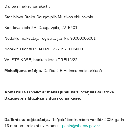
Dalības maksu pārskaitīt:
Staņislava Broka Daugavpils Mūzikas vidusskola
Kandavas iela 2A, Daugavpils, LV- 5401
Nodokļu maksātāja reģistrācijas Nr. 90000066001
Norēķinu konts LV04TREL2220521005000
VALSTS KASE, bankas kods TRELLV22
Maksājuma mērķis:
Dalība J.E.Holmsa meistarklasē
Apmaksu var veikt ar maksājumu karti Staņislava Broka
Daugavpils Mū
zikas vidusskolas kas
ē.
Dalībnieku reģistrācija:
Reģistrēties kursiem var līdz 2025.gada
16.martam, rakstot uz e-pastu
pasts@sbdmv.gov.lv