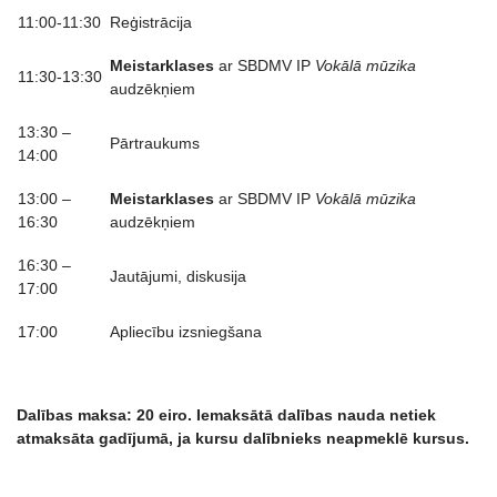
11:00-11:30
Reģistrācija
Meistarklases
ar SBDMV IP
Vokālā mūzika
11:30-13:30
audzēkņiem
13:30 –
Pārtraukums
14:00
13:00 –
Meistarklases
ar SBDMV IP
Vokālā mūzika
16:30
audzēkņiem
16:30 –
Jautājumi, diskusija
17:00
17:00
Apliecību izsniegšana
Dalības maksa: 20 eiro. Iemaksātā
dal
ības nauda netiek
atmaksā
ta gad
ījumā, ja kursu dalībnieks neapmeklē kursus.