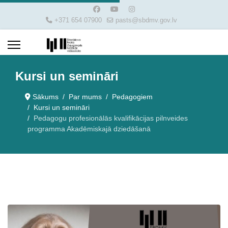
+371 654 07900
pasts@sbdmv.gov.lv
Kursi un semināri
Sākums
Par mums
Pedagogiem
Kursi un semināri
Pedagogu profesionālās kvalifikācijas pilnveides
programma Akadēmiskajā dziedāšanā