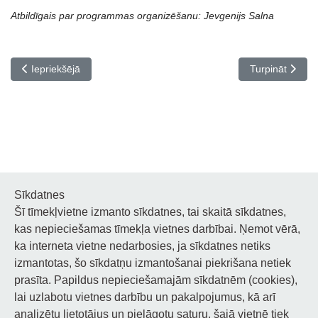
Atbildīgais par programmas organizēšanu: Jevgenijs Salna
Iepriekšējais raksts: Pedagogu profesionālās kvalifikācijas piln
Nākamais rakst
Iepriekšējā
Turpināt
Sīkdatnes
Šī tīmekļvietne izmanto sīkdatnes, tai skaitā sīkdatnes,
Noderīgi
kas nepieciešamas tīmekļa vietnes darbībai. Ņemot vērā,
ka interneta vietne nedarbosies, ja sīkdatnes netiks
Privātuma politika
izmantotas, šo sīkdatņu izmantošanai piekrišana netiek
prasīta. Papildus nepieciešamajām sīkdatnēm (cookies),
Sīkdatņu privātuma politika
lai uzlabotu vietnes darbību un pakalpojumus, kā arī
Piekļūstamība
analizētu lietotājus un pielāgotu saturu, šajā vietnē tiek