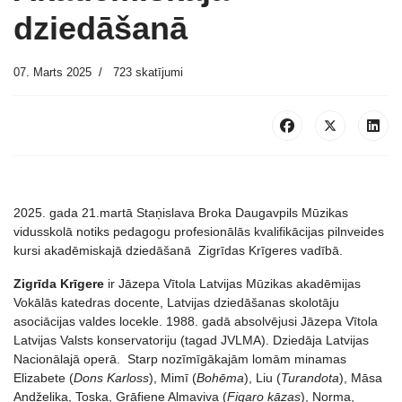
dziedāšanā
07. Marts 2025
723 skatījumi
2025. gada 21.martā Staņislava Broka Daugavpils Mūzikas
vidusskolā notiks pedagogu profesionālās kvalifikācijas pilnveides
kursi akadēmiskajā dziedāšanā Zigrīdas Krīgeres vadībā.
Zigrīda Krīgere
ir Jāzepa Vītola Latvijas Mūzikas akadēmijas
Vokālās katedras docente, Latvijas dziedāšanas skolotāju
asociācijas valdes locekle. 1988. gadā absolvējusi Jāzepa Vītola
Latvijas Valsts konservatoriju (tagad JVLMA). Dziedāja Latvijas
Nacionālajā operā. Starp nozīmīgākajām lomām minamas
Elizabete (
Dons Karloss
), Mimī (
Bohēma
), Liu (
Turandota
), Māsa
Andželika, Toska, Grāfiene Almaviva (
Figaro kāzas
), Norma,