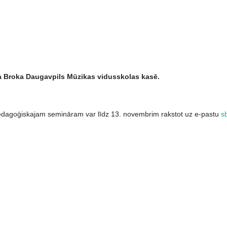
va Broka Daugavpils Mū
zikas vidusskolas kas
ē.
s pedagoģiskajam semināram var līdz 13. novembrim rakstot uz e-pastu
s
nveides metodiskais seminārs Taustiņinstrumentu spēles - Akordeona s