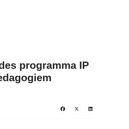
eides programma IP
pedagogiem