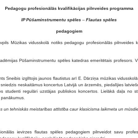
Pedagogu profesionālās kvalifikācijas pilnveides programma
IP Pūšaminstrumentu spēles
–
Flautas spēles
pedagogiem
pils Mūzikas vidusskolā notiks pedagogu profesionālās pilnveides 
kadēmijas Pūšaminstrumentu spēles katedras emeritētais profesors. Viņ
 Sneibis izglītojis jaunos flautistus arī E. Dārziņa mūzikas vidusskol
s sniedzis neskaitāmus koncertus Latvijā un ārzemēs, piedalījies latv
s studenti regulāri uzstājas publiskos koncertos. Lielākā daļa no st
lus panākumus.
tes un tehniskās meistarības attīstība caur klasicisma laikmeta un mūsd
onālās ievirzes flautas spēles pedagogiem pilnveidot savu profesionāl