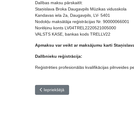
Dalības maksu pārskaitīt:
Staņislava Broka Daugavpils Mūzikas vidusskola
Kandavas iela 2a, Daugavpils, LV- 5401
Nodokļu maksātāja reģistrācijas Nr. 90000066001
Norēķinu konts LV04TREL2220521005000
VALSTS KASE, bankas kods TRELLV22
Apmaksu var veikt ar maksājumu karti Staņisla
Dalībnieku reģistrācija:
Reģistrēties profesionālās kvalifikācijas pilnveide
Iepriekšējais raksts: Pedagogu profesionālās pil
Iepriekšējā