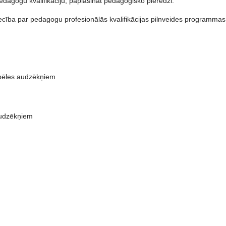
agogu kvalifikāciju, paplašināt pedagoģisko pieredzi.
iecība par pedagogu profesionālās kvalifikācijas pilnveides programmas
spēles audzēkņiem
audzēkņiem