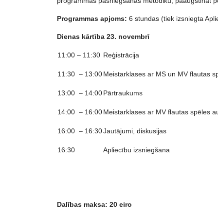
programmas pasniegšanas metodiku, paaugstināt ped
Programmas apjoms:
6 stundas (tiek izsniegta Apl
Dienas k
ārtība 23. novembrī
11:00 – 11:30
Reģistrācija
11:30 – 13:00
Meistarklases ar MS un MV flautas 
13:00 – 14:00
Pārtraukums
14:00 – 16:00
Meistarklases ar MV flautas spēles 
16:00 – 16:30
Jautājumi, diskusijas
16:30
Apliecību izsniegšana
Dalības maksa: 20 eiro