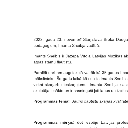
2022. gada 23. novembrī Staņislava Broka Daugav
pedagogiem, Imanta Sneibja vadībā.
Imants Sneibis ir Jāzepa Vītola Latvijas Mūzikas a
atpazīstamu flautistu.
Paralēli darbam augstskolā vairāk kā 35 gadus Imants
mākslinieks. Šo gadu laikā kā solists Imants Sneibi
virkni skaņarbu ieskaņojumu. Imanta Sneibja klase
skolotāja iesākto un ir sasnieguši ļoti labus un izci
Programmas tēma:
Jauno flautistu skaņas kvalitā
Programmas mērķis:
dot iespēju Latvijas profesi