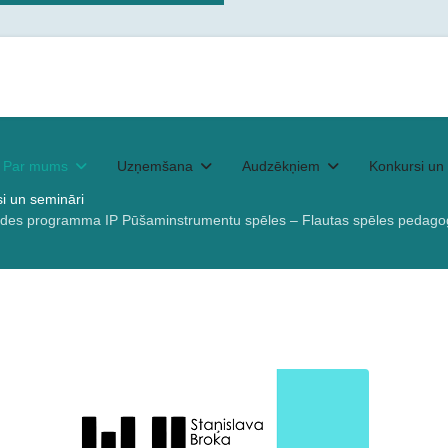
Par mums
Uzņemšana
Audzēkņiem
Konkursi un 
i un semināri
nveides programma IP Pūšaminstrumentu spēles – Flautas spēles pedag