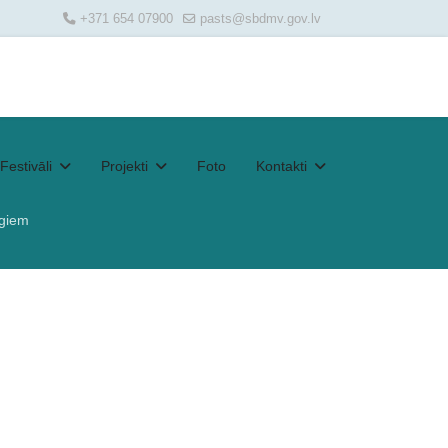
+371 654 07900
pasts@sbdmv.gov.lv
Festivāli
Projekti
Foto
Kontakti
ogiem