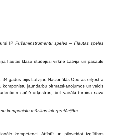
kursi IP
Pūšaminstrumentu spēles
–
Flautas spēles
a flautas klasē studējuši virkne Latvijā un pasaulē
ā. 34 gadus bijis Latvijas Nacionālās Operas orķestra
iešu komponistu jaundarbu pirmatskaņojumos un veicis
udentiem spēlē orķestros, bet vairāki turpina sava
ienu komponistu mūzikas interpretācijām.
o kompetenci. Attīstīt un pilnveidot izglītības