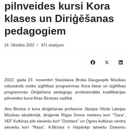
pilnveides kursi Kora
klases un Diriģēšanas
pedagogiem
24. Oktobris 2022
971 skatījumi
2022. gada 23. novembrī Staņislava Broka Daugavpils Mūzikas
vidusskolā notiks izglītības programmas
Kora klase
un izglītības
programmas
Diriģēšana
pedagogu profesionālās kvalifikācijas
pilnveides kursi Airas Birziņas vadībā.
Aira Birziņa ir kora diriģēšanas profesore Jāzepa Vītola Latvijas
Mūzikas akadēmijā, diriģente Rīgas Doma meiteņu korī “Tiara”,
VEF Kultūras pils sieviešu korī “Dzintars” un Ogres kultūras centra
sieviešu korī “Rasa”. A.Birziņa ir Vispārējo latviešu Dziesmu