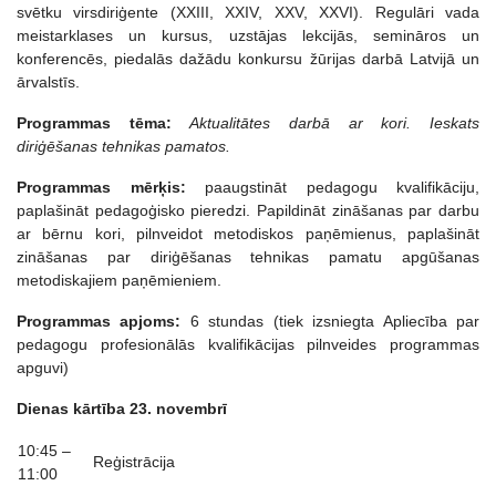
svētku virsdiriģente (XXIII, XXIV, XXV, XXVI). Regulāri vada
meistarklases un kursus, uzstājas lekcijās, semināros un
konferencēs, piedalās dažādu konkursu žūrijas darbā Latvijā un
ārvalstīs.
Programmas t
ēma:
Aktualitātes darbā ar kori
. Ieskats
diriģēšanas tehnikas pamatos.
Programmas mērķis:
paaugstināt pedagogu kvalifikāciju,
paplašināt pedagoģisko pieredzi. Papildināt zināšanas par darbu
ar bērnu kori, pilnveidot metodiskos paņēmienus, paplašināt
zināšanas par diriģēšanas tehnikas pamatu apgūšanas
metodiskajiem paņēmieniem.
Programmas apjoms:
6 stundas (tiek izsniegta Apliecība par
pedagogu profesionālās kvalifikācijas pilnveides programmas
apguvi)
Dienas k
ārtība 23. novembrī
10:45 –
Reģistrācija
11:00