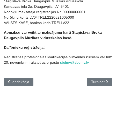
Staņislava Broka Daugavpils Mūzikas vidusskola
Kandavas iela 2a, Daugavpils, LV- 5401
Nodokļu maksātāja reģistrācijas Nr. 90000066001
Norēķinu konts LV04TREL2220521005000
VALSTS KASE, bankas kods TRELLV22
Apmaksu var veikt ar maksājumu karti Staņislava Broka
Daugavpils Mū
zikas vidusskolas kas
ē.
Dalībnieku reģistrācija:
Reģistrēties profesionālās kvalifikācijas pilnveides kursiem var līdz
20. novembrim rakstot uz e-pastu
sbdmv@sbdmv.lv
Iepriekšējais raksts: Pedagogu profesionālās kvalifikācijas pil
Nākamais rakst
Iepriekšējā
Turpināt