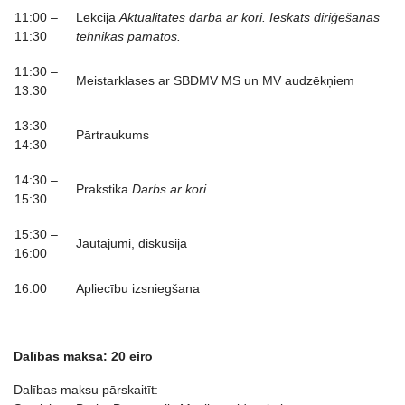
11:00 –
Lekcija
Aktualitātes darbā ar kori
.
Ieskats diriģēšanas
11:30
tehnikas pamatos.
11:30 –
Meistarklases ar SBDMV MS un MV audzēkņiem
13:30
13:30 –
Pārtraukums
14:30
14:30 –
Prakstika
Darbs ar kori.
15:30
15:30 –
Jautājumi, diskusija
16:00
16:00
Apliecību izsniegšana
Dalības maksa: 20 eiro
Dalības maksu pārskaitīt: