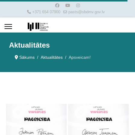
+371 654 07900
pasts@sbdmv.gov.lv
Aktualitātes
Sākums
Aktualitātes
Apsveicam!