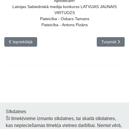
Apsveicam!
Latvijas Sabiedriskā medija konkurss LATVIJAS JAUNAIS
VIRTUOZS
Pateicība - Oskars Tamans
Pateicība - Antons Pizāns
Iepriekšējais raksts: Panākumi vokālās mūzikas konkursā “Balsis 
Nākamais rakst
Iepriekšējā
Turpināt
Sīkdatnes
Šī tīmekļvietne izmanto sīkdatnes, tai skaitā sīkdatnes,
Noderīgi
kas nepieciešamas tīmekļa vietnes darbībai. Ņemot vērā,