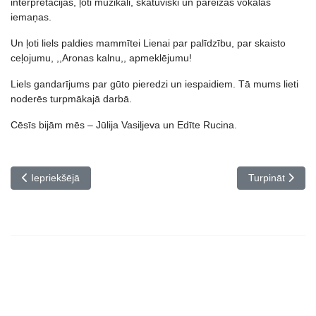
interpretācijas, ļoti muzikāli, skatuviski un pareizas vokālās
iemaņas.
Un ļoti liels paldies mammītei Lienai par palīdzību, par skaisto
ceļojumu, ,,Aronas kalnu,, apmeklējumu!
Liels gandarījums par gūto pieredzi un iespaidiem. Tā mums lieti
noderēs turpmākajā darbā.
Cēsīs bijām mēs – Jūlija Vasiļjeva un Edīte Rucina.
Iepriekšējais raksts: Apsveicam!
Nākamais rakst
Iepriekšējā
Turpināt