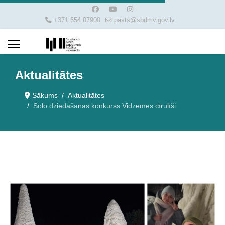
+371 654 07900
pasts@sbdmv.gov.lv
Aktualitātes
Sākums
Aktualitātes
Solo dziedāšanas konkurss Vidzemes cīrulīši