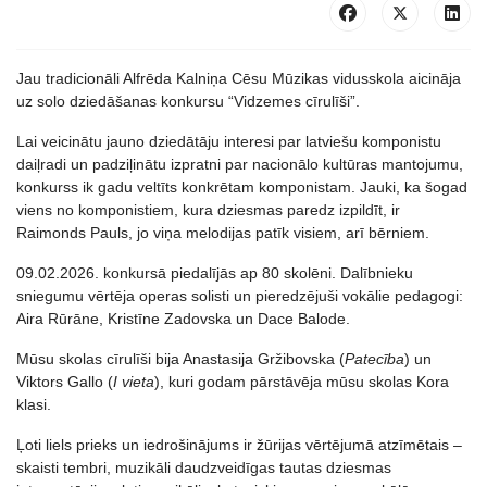
Jau tradicionāli Alfrēda Kalniņa Cēsu Mūzikas vidusskola aicināja
uz solo dziedāšanas konkursu “Vidzemes cīrulīši”.
Lai veicinātu jauno dziedātāju interesi par latviešu komponistu
daiļradi un padziļinātu izpratni par nacionālo kultūras mantojumu,
konkurss ik gadu veltīts konkrētam komponistam. Jauki, ka šogad
viens no komponistiem, kura dziesmas paredz izpildīt, ir
Raimonds Pauls, jo viņa melodijas patīk visiem, arī bērniem.
09.02.2026. konkursā piedalījās ap 80 skolēni. Dalībnieku
sniegumu vērtēja operas solisti un pieredzējuši vokālie pedagogi:
Aira Rūrāne, Kristīne Zadovska un Dace Balode.
Mūsu skolas cīrulīši bija Anastasija Gržibovska (
Patecība
) un
Viktors Gallo (
I vieta
), kuri godam pārstāvēja mūsu skolas Kora
klasi.
Ļoti liels prieks un iedrošinājums ir žūrijas vērtējumā atzīmētais –
skaisti tembri, muzikāli daudzveidīgas tautas dziesmas