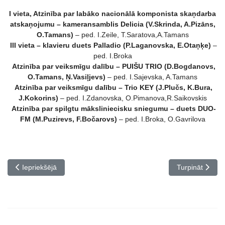
I vieta, Atzinība par labāko nacionālā komponista skaņdarba
atskaņojumu – kameransamblis Delicia (V.Skrinda, A.Pizāns,
O.Tamans)
– ped. I.Zeile, T.Saratova,A.Tamans
III vieta – klavieru duets Palladio (P.Laganovska, E.Otaņķe)
–
ped. I.Broka
Atzinība par veiksmīgu dalību – PUIŠU TRIO (D.Bogdanovs,
O.Tamans, Ņ.Vasiļjevs)
– ped. I.Sajevska, A.Tamans
Atzinība par veiksmīgu dalību – Trio KEY (J.Plučs, K.Bura,
J.Kokorins)
– ped. I.Zdanovska, O.Pimanova,R.Saikovskis
Atzinība par spilgtu māksliniecisku sniegumu – duets DUO-
FM (M.Puzirevs, F.Bočarovs)
– ped. I.Broka, O.Gavrilova
Iepriekšējais raksts: Ziemas fantāzijas
Nākamais rakst
Iepriekšējā
Turpināt