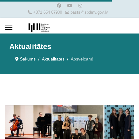
+371 654 07900
pasts@sbdmv.gov.lv
Aktualitātes
Sākums
Aktualitātes
Apsveicam!