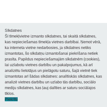
Sīkdatnes
Šī tīmekļvietne izmanto sīkdatnes, tai skaitā sīkdatnes,
Noderīgi
kas nepieciešamas tīmekļa vietnes darbībai. Ņemot vērā,
ka interneta vietne nedarbosies, ja sīkdatnes netiks
Privātuma politika
izmantotas, šo sīkdatņu izmantošanai piekrišana netiek
prasīta. Papildus nepieciešamajām sīkdatnēm (cookies),
Sīkdatņu privātuma politika
lai uzlabotu vietnes darbību un pakalpojumus, kā arī
analizētu lietotājus un pielāgotu saturu, šajā vietnē tiek
Piekļūstamība
izmantotas arī šādas sīkdatnes: analītiskās sīkdatnes, kas
analizē vietnes darbību un uzlabo tās darbību, sociālo
mediju sīkdatnes, kas ļauj dalīties ar saturu sociālajos
tīklos.
© 2026 Staņislava Broka Daugavpils Mūzikas vidusskola.
Piekrītu