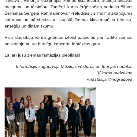
“Ainava”. Viktorija iedziļinājās komponista iecerē, attēloja ainavas
maigumu un tēlainību. Tomēr I kursa ērģeļspēles nodaļas Elīnas
Beļinskas Sergeja Rahmaņinova “Prelūdijas cis moll” atskaņojums
satrauca un pārsteidza ar augstā līmeņa klavierspēles tehniku,
enerģiju un dinamiskumu.
Visu klausītāju vārdā gribētos izteikt pateicību par radīto ziemas
noskaņojumu un burvīgu koncerta fantāzijas garu.
Lai arī jūsu ziemas fantāzijas piepildas!
Informāciju sagatavoja Mūzikas vēstures un teorijas nodaļas
IV kursa audzēkne
Anastasija Vinogradova