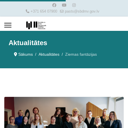
+371 654 07900
pasts@sbdmv.gov.lv
Aktualitātes
Sākums
Aktualitātes
Ziemas fantāzijas