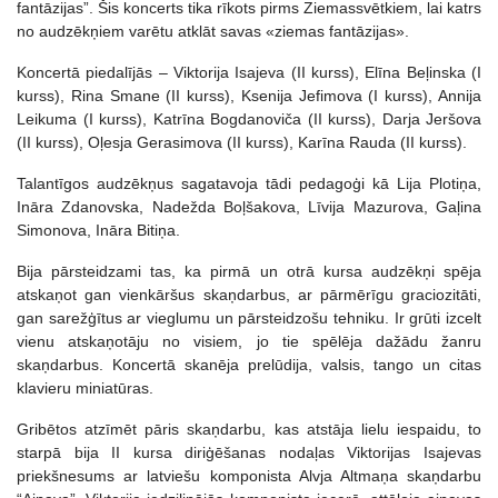
fantāzijas”. Šis koncerts tika rīkots pirms Ziemassvētkiem, lai katrs
no audzēkņiem varētu atklāt savas «ziemas fantāzijas».
Koncertā piedalījās – Viktorija Isajeva (II kurss), Elīna Beļinska (I
kurss), Rina Smane (II kurss), Ksenija Jefimova (I kurss), Annija
Leikuma (I kurss), Katrīna Bogdanoviča (II kurss), Darja Jeršova
(II kurss), Oļesja Gerasimova (II kurss), Karīna Rauda (II kurss).
Talantīgos audzēkņus sagatavoja tādi pedagoģi kā Lija Plotiņa,
Ināra Zdanovska, Nadežda Boļšakova, Līvija Mazurova, Gaļina
Simonova, Ināra Bitiņa.
Bija pārsteidzami tas, ka pirmā un otrā kursa audzēkņi spēja
atskaņot gan vienkāršus skaņdarbus, ar pārmērīgu graciozitāti,
gan sarežģītus ar vieglumu un pārsteidzošu tehniku. Ir grūti izcelt
vienu atskaņotāju no visiem, jo tie spēlēja dažādu žanru
skaņdarbus. Koncertā skanēja prelūdija, valsis, tango un citas
klavieru miniatūras.
Gribētos atzīmēt pāris skaņdarbu, kas atstāja lielu iespaidu, to
starpā bija II kursa diriģēšanas nodaļas Viktorijas Isajevas
priekšnesums ar latviešu komponista Alvja Altmaņa skaņdarbu