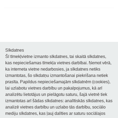
Sīkdatnes
Šī tīmekļvietne izmanto sīkdatnes, tai skaitā sīkdatnes,
Noderīgi
kas nepieciešamas tīmekļa vietnes darbībai. Ņemot vērā,
ka interneta vietne nedarbosies, ja sīkdatnes netiks
Privātuma politika
izmantotas, šo sīkdatņu izmantošanai piekrišana netiek
prasīta. Papildus nepieciešamajām sīkdatnēm (cookies),
Sīkdatņu privātuma politika
lai uzlabotu vietnes darbību un pakalpojumus, kā arī
analizētu lietotājus un pielāgotu saturu, šajā vietnē tiek
Piekļūstamība
izmantotas arī šādas sīkdatnes: analītiskās sīkdatnes, kas
analizē vietnes darbību un uzlabo tās darbību, sociālo
mediju sīkdatnes, kas ļauj dalīties ar saturu sociālajos