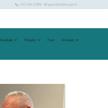
+371 654 07900
pasts@sbdmv.gov.lv
Festivāli
Projekti
Foto
Kontakti