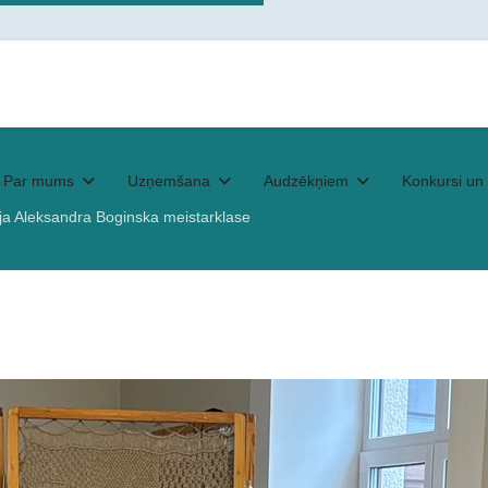
Par mums
Uzņemšana
Audzēkņiem
Konkursi un 
ja Aleksandra Boginska meistarklase