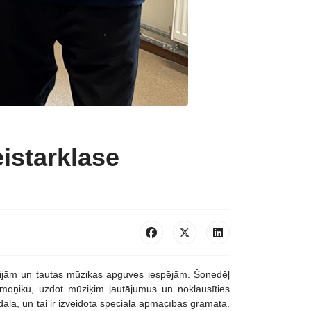
istarklase
īcijām un tautas mūzikas apguves iespējām. Šonedēļ
rmoņiku, uzdot mūziķim jautājumus un noklausīties
daļa, un tai ir izveidota speciālā apmācības grāmata.