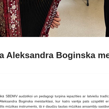
a Aleksandra Boginska me
aikā SBDMV audzēkņi un pedagogi turpina iepazīties ar latviešu trad
 Aleksandra Boginska meistarklasi, kur katrs varēja pats uzspēlēt e
atīts mūzikas instruments, tā ir daudzu tautas mūzikas ansambļu sastāv