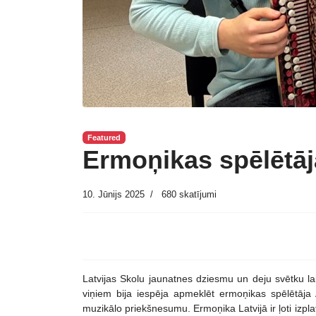
Featured
Ermoņikas spēlētāj
10. Jūnijs 2025
680 skatījumi
Latvijas Skolu jaunatnes dziesmu un deju svētku l
viņiem bija iespēja apmeklēt ermoņikas spēlētāja
muzikālo priekšnesumu. Ermoņika Latvijā ir ļoti izpl